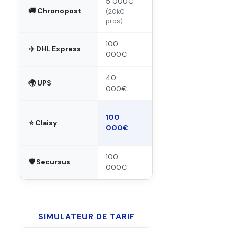
5 000€
> 1,05%
🚚 Chronopost
(20k€
Dès 6,10€
pros)
100
1%
✈️ DHL Express
000€
Min 12€
40
1%
🌍 UPS
000€
Min 12,05€
0,75%, sur-
100
⭐ Claisy
mesure, sans
000€
min.
100
1%
🛡️ Secursus
000€
Dès 1,50€
SIMULATEUR DE TARIF