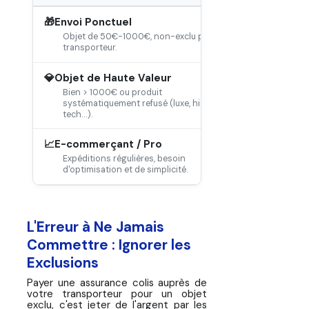
🎁
Envoi Ponctuel
LA POSTE / C
Peut suffire, m
Objet de 50€-1000€, non-exclu par le
d'exclusion en
transporteur.
💎
Objet de Haute Valeur
NON RECOMM
Plafonds dépas
Bien > 1000€ ou produit
certaines dans
systématiquement refusé (luxe, high-
tech...).
📈
E-commerçant / Pro
NON RECOMM
Gestion chron
Expéditions régulières, besoin
dispersée entr
d'optimisation et de simplicité.
L'Erreur à Ne Jamais
Commettre : Ignorer les
Exclusions
Payer une assurance colis auprès de
votre transporteur pour un objet
exclu, c'est jeter de l'argent par les