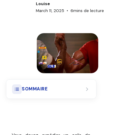
Louise
March 11, 2025
•
6
mins de lecture
SOMMAIRE
Ad Valorem : Le Seul Vrai Bouclier
pour Vos Colis de Valeur
Les 5 Critères Décisifs pour
Comparer les Meilleures