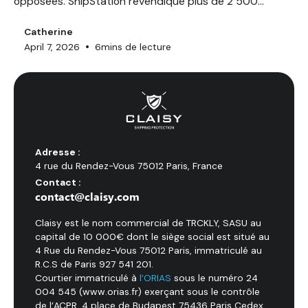
opposées. ShipStation revendique plus de 2 500
entreprises clientes et 400+ intégrations permettant
de traiter jusqu'à 15 000 commandes/jour. MyFlyingBox,
Catherine
•
April 7, 2026
6
mins de lecture
fondé à Nice en 2011, couvre 10+ pays européens avec
promesse d'automatisation multi-transporteurs. Mais
leurs assurances colis protègent-elles vraiment vos
envois ?
Adresse :
4 rue du Rendez-Vous 75012 Paris, France
Contact :
contact@claisy.com
Claisy est le nom commercial de TRCKLY, SASU au
capital de 10 000€ dont le siège social est situé au
4 Rue du Rendez-Vous 75012 Paris, immatriculé au
R.C.S de Paris 927 541 201.
Courtier immatriculé à
l’ORIAS
sous le numéro 24
004 545 (www.orias.fr) exerçant sous le contrôle
de l’ACPR, 4 place de Budapest 75436 Paris Cedex