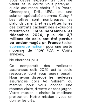
Vous devez expédier un colis de
Assurances Colis en 2025
valeur et le doute vous paralyse :
quelle assurance choisir ? La Poste,
Le Grand Comparatif 2025 :
Chronopost, DHL, UPS... ou une
solution spécialisée comme Claisy ?
Transporteurs vs. Assureurs
Les offres sont nombreuses, les
Spécialisés
plafonds varient, et les petites lignes
des contrats cachent des exclusions
Quelle Assurance Choisir ? Guide
redoutables.
Entre septembre et
décembre 2024, plus de 3,7
par Scénario
millions de colis ont été perdus
ou endommagés en France
(selon
Résumé Final pour Choisir La
ecommerce nation
), pour une perte
Meilleure Assurance Colis en 30
moyenne de 145€ (CA + Coûts
annexes).
Secondes
Ne cherchez plus.
Offrez vous la sécurité et la
Ce comparatif des meilleures
qualité exigée par vos clients
assurances colis 2025 est la seule
ressource dont vous aurez besoin.
avec Claisy
Nous avons disséqué les meilleures
assurances colis Ad Valorem du
L'Alternative Claisy : Quand la
marché pour vous donner une
Simplicité Rencontre la
réponse claire, directe et sans jargon.
Votre mission : choisir la meilleure
Performance
protection. Notre mission : vous en
donner les clés.