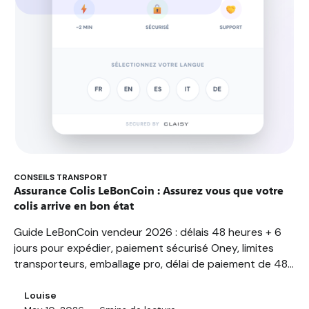
CONSEILS TRANSPORT
Assurance Colis LeBonCoin : Assurez vous que votre
colis arrive en bon état
Guide LeBonCoin vendeur 2026 : délais 48 heures + 6
jours pour expédier, paiement sécurisé Oney, limites
transporteurs, emballage pro, délai de paiement de 48h
pour les sommes supérieures à 1000€. FAQ 10Q, bonnes
pratiques...
Louise