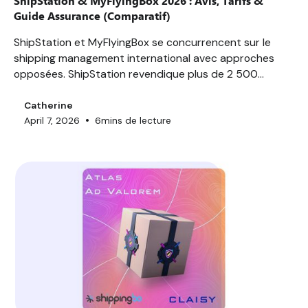
ShipStation & MyFlyingBox 2026 : Avis, Tarifs &
Guide Assurance (Comparatif)
ShipStation et MyFlyingBox se concurrencent sur le
shipping management international avec approches
opposées. ShipStation revendique plus de 2 500
entreprises clientes et 400+ intégrations permettant
de traiter jusqu'à 15 000 commandes/jour. MyFlyingBox,
Catherine
•
April 7, 2026
6
mins de lecture
fondé à Nice en 2011, couvre 10+ pays européens avec
promesse d'automatisation multi-transporteurs. Mais
leurs assurances colis protègent-elles vraiment vos
envois ?