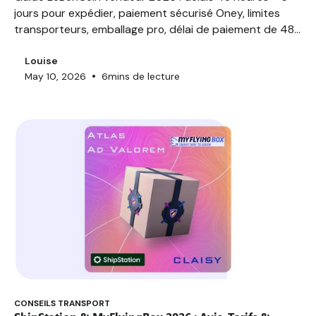
jours pour expédier, paiement sécurisé Oney, limites
transporteurs, emballage pro, délai de paiement de 48h
pour les sommes supérieures à 1000€. FAQ 10Q, bonnes
pratiques...
Louise
•
May 10, 2026
6
mins de lecture
CONSEILS TRANSPORT