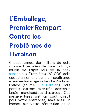
Pourquoi un Emballage
Professionnel est Crucial
L'Emballage,
Technique d'Emballage
Professionnel : Guide en 6
Premier Rempart
Étapes
Contre les
Comment Tester la Solidité de
Votre Emballage : 3 Vérifications
Problèmes de
Avant Envoi
Livraison
Réserves Indispensables en Cas
de Problème à la Livraison
Chaque année, des millions de colis
subissent les aléas du transport : 1,7
million de litiges lors de la
peak
Conseils d'Emballage Spécifiques :
season
aux États-Unis, 20 000 colis
12 Types de Produit et les Bonnes
quotidiennement sont en souffrance
Pratiques
et/ou endommagés chez La Poste en
France (source :
Le Parisien
). Colis
perdus, cartons éventrés, contenus
Conclusion : L'Emballage, Première
brisés, marchandises disparues... Ces
Ligne de Défense
mésaventures ont un coût direct
pour votre entreprise, mais aussi un
impact sur votre réputation et la
Bien emballer vos expéditions