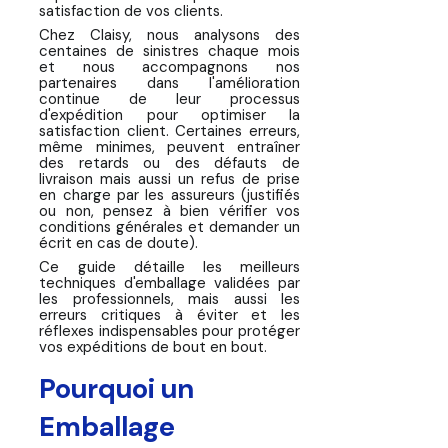
satisfaction de vos clients.
c'est bien, protéger les également
Chez Claisy, nous analysons des
avec Claisy
centaines de sinistres chaque mois
et nous accompagnons nos
FAQ : Vos Questions sur
partenaires dans l'amélioration
l'Emballage Professionnel
continue de leur processus
d'expédition pour optimiser la
satisfaction client. Certaines erreurs,
Pour aller plus loin
même minimes, peuvent entraîner
des retards ou des défauts de
livraison mais aussi un refus de prise
en charge par les assureurs (justifiés
ou non, pensez à bien vérifier vos
conditions générales et demander un
écrit en cas de doute).
Ce guide détaille les meilleurs
techniques d'emballage validées par
les professionnels, mais aussi les
erreurs critiques à éviter et les
réflexes indispensables pour protéger
vos expéditions de bout en bout.
Pourquoi un
Emballage