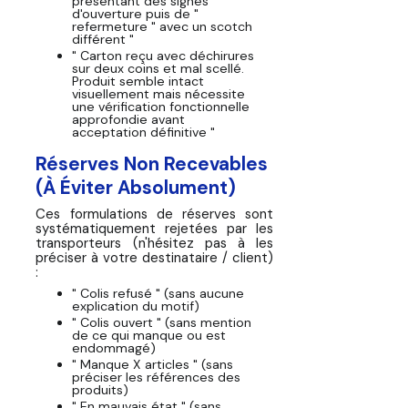
présentant des signes
d'ouverture puis de "
refermeture " avec un scotch
différent "
" Carton reçu avec déchirures
sur deux coins et mal scellé.
Produit semble intact
visuellement mais nécessite
une vérification fonctionnelle
approfondie avant
acceptation définitive "
Réserves Non Recevables
(À Éviter Absolument)
Ces formulations de réserves sont
systématiquement rejetées par les
transporteurs (n'hésitez pas à les
préciser à votre destinataire / client)
:
" Colis refusé "
(sans aucune
explication du motif)
" Colis ouvert "
(sans mention
de ce qui manque ou est
endommagé)
" Manque X articles "
(sans
préciser les références des
produits)
" En mauvais état "
(sans