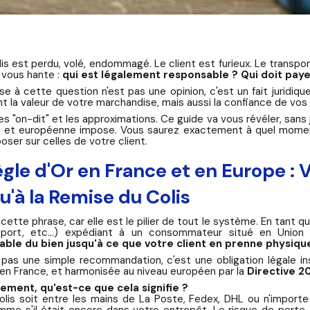
is est perdu, volé, endommagé. Le client est furieux. Le transpo
 vous hante :
qui est légalement responsable ? Qui doit paye
se à cette question n'est pas une opinion, c'est un fait juridiq
 la valeur de votre marchandise, mais aussi la confiance de vos 
es "on-dit" et les approximations. Ce guide va vous révéler, sans j
e et européenne impose. Vous saurez exactement à quel moment 
oser sur celles de votre client.
ègle d'Or en France et en Europe :
u'à la Remise du Colis
cette phrase, car elle est le pilier de tout le système. En tant
sport, etc...) expédiant à un consommateur situé en Unio
able du bien jusqu'à ce que votre client en prenne physiq
 pas une simple recommandation, c'est une obligation légale in
en France, et harmonisée au niveau européen par la
Directive 2
ment, qu'est-ce que cela signifie ?
olis soit entre les mains de La Poste, Fedex, DHL ou n'import
mme s'il était encore dans votre entrepôt. Le risque de pert