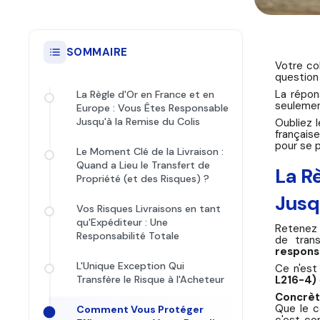
SOMMAIRE
Votre col
question
La répon
La Règle d'Or en France et en
seulement
Europe : Vous Êtes Responsable
Jusqu'à la Remise du Colis
Oubliez l
français
pour se p
Le Moment Clé de la Livraison :
Quand a Lieu le Transfert de
La R
Propriété (et des Risques) ?
Jusq
Vos Risques Livraisons en tant
qu'Expéditeur : Une
Retenez 
Responsabilité Totale
de tran
respons
L'Unique Exception Qui
Ce n'est
L216-4)
Transfère le Risque à l'Acheteur
Concrète
Que le c
Comment Vous Protéger
c'est co