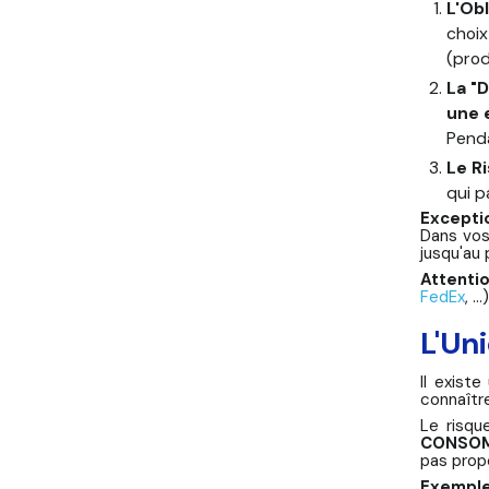
L'Obl
choix
(prod
La "
une 
Penda
Le R
qui p
Excepti
Dans vos
jusqu'au 
Attentio
FedEx
, .
L'Un
Il exist
connaîtr
Le risqu
CONSOM
pas prop
Exemple