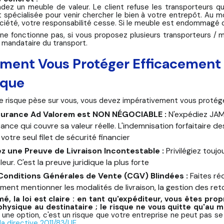
dez un meuble de valeur. Le client refuse les transporteurs
t spécialisée pour venir chercher le bien à votre entrepôt. A
iété, votre responsabilité cesse. Si le meuble est endommagé dura
 ne fonctionne pas, si vous proposez plusieurs transporteurs / m
e mandataire du transport.
ent Vous Protéger Efficacement : 
ique
le risque pèse sur vous, vous devez impérativement vous protége
surance Ad Valorem est NON NÉGOCIABLE :
N'expédiez JAMA
ance qui couvre sa valeur réelle. L'indemnisation forfaitaire d
 votre seul filet de sécurité financier
ez une Preuve de Livraison Incontestable :
Privilégiez toujo
leur. C'est la preuve juridique la plus forte
Conditions Générales de Vente (CGV) Blindées :
Faites ré
ement mentionner les modalités de livraison, la gestion des ret
é, la loi est claire : en tant qu'expéditeur, vous êtes pro
hysique au destinataire ; le risque ne vous quitte qu'au 
 une option, c'est un risque que votre entreprise ne peut pas se 
la directive 2011/83/UE