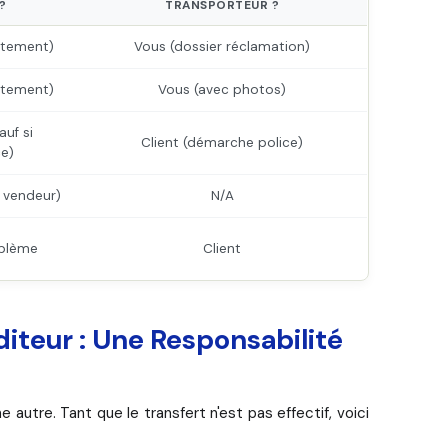
?
TRANSPORTEUR ?
atement)
Vous (dossier réclamation)
atement)
Vous (avec photos)
auf si
Client (démarche police)
e)
s vendeur)
N/A
oblème
Client
diteur : Une Responsabilité
utre. Tant que le transfert n'est pas effectif, voici