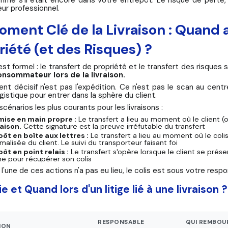
eur professionnel.
oment Clé de la Livraison : Quand a
riété (et des Risques) ?
est formel : le transfert de propriété et le transfert des risques s
onsommateur lors de la livraison.
t décisif n'est pas l'expédition. Ce n'est pas le scan au centre
gistique pour entrer dans la sphère du client.
 scénarios les plus courants pour les livraisons :
ise en main propre :
Le transfert a lieu au moment où le client 
raison.
Cette signature est la preuve irréfutable du transfert
ôt en boîte aux lettres :
Le transfert a lieu au moment où le col
malisée du client. Le suivi du transporteur faisant foi
ôt en point relais :
Le transfert s'opère lorsque le client se prése
ne pour récupérer son colis
l'une de ces actions n'a pas eu lieu, le colis est sous votre respo
ie et Quand lors d'un litige lié à une livraison 
RESPONSABLE
QUI REMBOU
ION