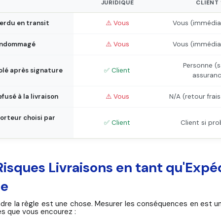
JURIDIQUE
CLIENT 
perdu en transit
⚠️ Vous
Vous (immédi
 endommagé
⚠️ Vous
Vous (immédi
Personne (s
volé après signature
✅ Client
assuranc
efusé à la livraison
⚠️ Vous
N/A (retour frai
orteur choisi par
✅ Client
Client si pr
Risques Livraisons en tant qu'Expé
le
re la règle est une chose. Mesurer les conséquences en est une a
ues que vous encourez :