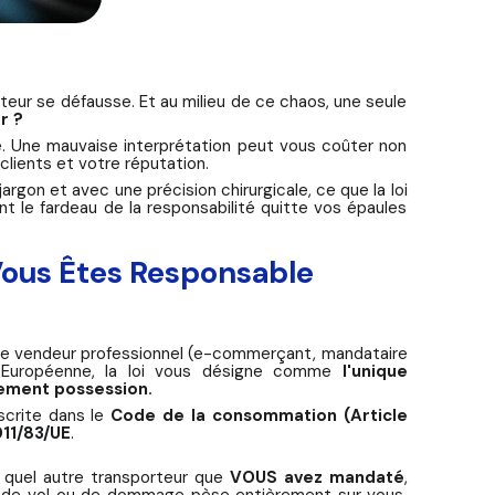
rteur se défausse. Et au milieu de ce chaos, une seule
r ?
ue. Une mauvaise interprétation peut vous coûter non
clients et votre réputation.
argon et avec une précision chirurgicale, ce que la loi
le fardeau de la responsabilité quitte vos épaules
 Vous Êtes Responsable
 que vendeur professionnel (e-commerçant, mandataire
n Européenne, la loi vous désigne comme
l'unique
uement possession.
scrite dans le
Code de la consommation (Article
011/83/UE
.
e quel autre transporteur que
VOUS avez mandaté
,
e, de vol ou de dommage pèse entièrement sur vous,