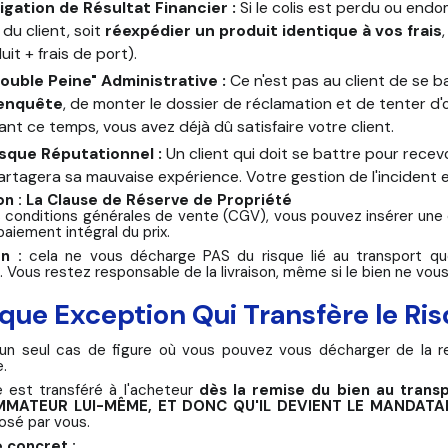
igation de Résultat Financier :
Si le colis est perdu ou endo
 du client, soit
réexpédier un produit identique à vos frais
uit + frais de port).
Double Peine" Administrative :
Ce n'est pas au client de se b
enquête
, de monter le dossier de réclamation et de tenter d
nt ce temps, vous avez déjà dû satisfaire votre client.
isque Réputationnel :
Un client qui doit se battre pour recevoi
artagera sa mauvaise expérience. Votre gestion de l'incident 
on : La Clause de Réserve de Propriété
 conditions générales de vente (CGV), vous pouvez insérer une c
paiement intégral du prix.
n :
cela ne vous décharge PAS du risque lié au transport que
..). Vous restez responsable de la livraison, même si le bien ne vo
ique Exception Qui Transfère le Ris
e un seul cas de figure où vous pouvez vous décharger de la res
e.
e est transféré à l'acheteur
dès la remise du bien au tran
MATEUR LUI-MÊME, ET DONC QU'IL DEVIENT LE MANDATA
osé par vous.
 concret :