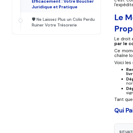
Efficacement : Votre Bouclier
l'expédit
Juridique et Pratique
Le M
🛡️ Ne Laissez Plus un Colis Perdu
Ruiner Votre Trésorerie
Prop
Le droit 
par le c
Ce momen
chaîne lo
Voici les
Rem
liv
Dép
nor
Dép
sig
Tant que 
Qui Pa
SITUAT