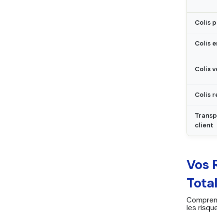
Colis 
Colis
Colis 
Colis r
Transp
client
Vos 
Tota
Comprend
les risq