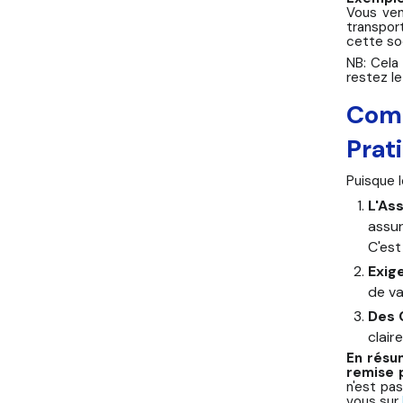
Vous ven
transpor
cette soc
NB
: Cela
restez l
Comm
Prat
Puisque 
L'As
assur
C'est
Exig
de va
Des 
clair
En résum
remise p
n'est pas
vous sur