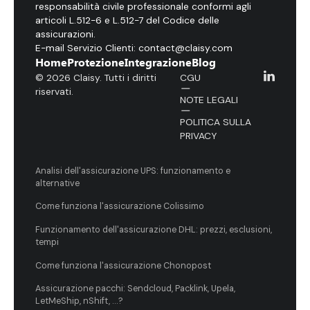
responsabilità civile professionale conformi agli
articoli L.512-6 e L.512-7 del Codice delle
assicurazioni.
E-mail Servizio Clienti: contact@claisy.com
Home
Protezione
Integrazione
Blog
© 2026 Claisy. Tutti i diritti
CGU
riservati.
NOTE LEGALI
POLITICA SULLA
PRIVACY
Analisi dell'assicurazione UPS: funzionamento e
alternative
Come funziona l'assicurazione Colissimo
Funzionamento dell'assicurazione DHL: prezzi, esclusioni,
tempi
Come funziona l'assicurazione Chonopost
Assicurazione pacchi: Sendcloud, Packlink, Upela,
LetMeShip, nShift, ...?