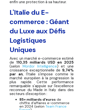
enfin une protection à sa hauteur.
Solution Moderne
L'Italie du E-
Made in Italy : Quand l'Excellence
Artisanale Rencontre l'Assurance
commerce : Géant
Ad Valorem du XXIe Siècle
du Luxe aux Défis
La Révolution Arrive :
L'Automatisation au Service du
Logistiques
Made in Italy
Uniques
L'Avenir de l'Assurance Colis Made
in Italy
Avec un marché e-commerce estimé
de
110,35 milliards USD en 2025
(selon
Mordor Intelligence
) et une
Passez à l'action et protégez vos
croissance exceptionnelle de
9,74%
expéditions depuis l'Italie avec
par an
, l'Italie s'impose comme le
Claisy
marché européen à la progression la
plus rapide. Cette performance
remarquable s'appuie sur l'excellence
FAQ : Assurance Colis pour l'Italie
reconnue du
Made in Italy
dans des
secteurs d'exception :
85+ milliards d'euros
de
chiffre d'affaires e-commerce
en 2024 (selon
Team France
Export
)