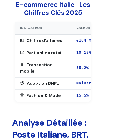
E-commerce Italie : Les
Chiffres Clés 2025
INDICATEUR
VALEUR 2025
PARTICU
💶
Chiffre d'affaires
4ème ma
€104 Mds
📈
Part online retail
Potentie
10-15%
📱
Transaction
Leader 
55,2%
mobile
💳
Adoption BNPL
Klarna &
Mainstream
👗
Fashion & Mode
Spéciali
15,5%
Analyse Détaillée :
Poste Italiane, BRT,