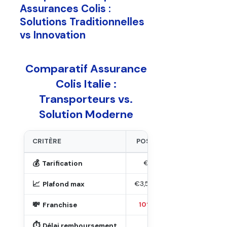
Assurances Colis :
Solutions Traditionnelles
vs Innovation
Comparatif Assurance
Colis Italie :
Transporteurs vs.
Solution Moderne
CRITÈRE
POSTE ITALIANE
💰
€5,68 forfait
~1% a
Tarification
📈
€3,500 - €5,000
Va
Plafond max
💸
10% (min €26)
Va
Franchise
⏱️
90+ jours
60-
Délai remboursement