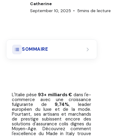
Catherine
September 10, 2025
•
5
mins de lecture
SOMMAIRE
L'Italie du E-commerce : Géant du
Luxe aux Défis Logistiques
Uniques
L'Écosystème E-commerce Italien
L'Italie pèse
93+ milliards €
dans l'e-
: Spécificités et Défis
commerce avec une croissance
fulgurante de
9,74%
, leader
européen du luxe et de la mode.
Analyse Détaillée : Poste Italiane,
Pourtant, ses artisans et marchands
BRT, DHL Face au Luxe Italien
de prestige subissent encore des
solutions d'assurance colis dignes du
Comparatif Assurance Colis
Moyen-Age. Découvrez comment
l'excellence du
Made in Italy
trouve
Italie : Transporteurs vs.