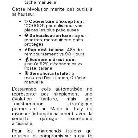
tâche manuelle
Cette révolution mérite des outils à
sa hauteur :
✨ Couverture d'exception :
100.000€ par colis pour vos
pièces les plus précieuses
💎 Spécialisation luxe :
bijoux,
montres, maroquinerie enfin
protégés
⚡ Rapidità italiana :
48h de
remboursement vs 90+ jours
💰 Economie drastique :
jusqu'à 92% d'économies vs
Poste Italiane
🎯 Semplicità totale :
5
minutes d'installation, 0 tâche
manuelle
L'assurance colis automatisée ne
représente pas simplement une
évolution tarifaire, mais une
transformation stratégique
permettant au Made in Italy de
rayonner internationalement avec la
sérénité qu'exige l'excellence
artisanale.
Pour les marchands italiens qui
refusent les compromis sur la qualité