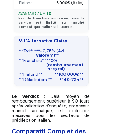
Plafond
5.000€ (Italie)
AVANTAGE / LIMITE
Pas de franchise annoncée, mais le
service est
limité au marché
domestique italien
uniquement.
💡 L'Alternative Claisy
**Tarif**
**~0,75% (Ad
Valorem)**
**Franchise**
**0%
(remboursement
intégral)**
**Plafond**
**100 000€**
**Délai Indem.**
**48-72h**
Le verdict :
Délai moyen de
remboursement supérieur à 90 jours
après validation d'enquête, processus
manuel archaïque, et exclusions
massives pour les secteurs de
prédilection italien.
Comparatif Complet des