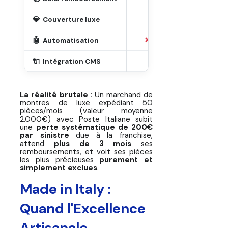
💎
❌ Limitée
❌ Ex
Couverture luxe
🤖
❌ Manuelle
❌ M
Automatisation
🔌
❌ Aucune
❌ 
Intégration CMS
La réalité brutale :
Un marchand de
montres de luxe expédiant 50
pièces/mois (valeur moyenne
2.000€) avec Poste Italiane subit
une
perte systématique de 200€
par sinistre
due à la franchise,
attend
plus de 3 mois
ses
remboursements, et voit ses pièces
les plus précieuses
purement et
simplement exclues
.
Made in Italy :
Quand l'Excellence