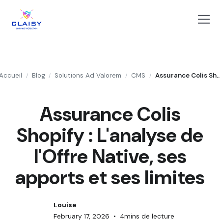
Accueil
Blog
Solutions Ad Valorem
CMS
Assurance Colis Shopify : L'analyse de l'Offre Native, ses apport
/
/
/
/
Assurance Colis
Shopify : L'analyse de
l'Offre Native, ses
apports et ses limites
Louise
February 17, 2026
•
4
mins de lecture