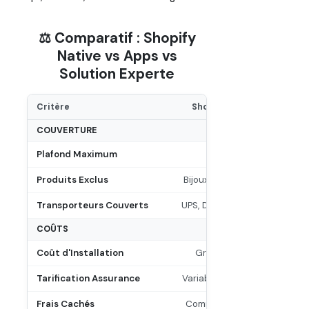
⚖️ Comparatif : Shopify
Native vs Apps vs
Solution Experte
Critère
Shopify Shipping
COUVERTURE
Plafond Maximum
$200 USD
Produits Exclus
Bijoux, art, high-tech
Transporteurs Couverts
UPS, DHL (via Shopify)
COÛTS
Coût d'Installation
Gratuit (inclus)
Tarification Assurance
Variable selon carrier
Frais Cachés
Commission Shopify