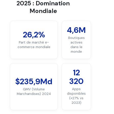
En conclusion, assurez vos colis
2025 : Domination
Shopify et pilotez votre risque
Mondiale
transport
Alternative Assurance Colis
Shopify : Envois sécurisés avec
4,6M
Claisy
26,2%
Boutiques
Part de marché e-
actives
commerce mondiale
dans le
monde
12
320
$235,9Md
Apps
GMV (Volume
disponibles
Marchandises) 2024
(+27% vs
2023)