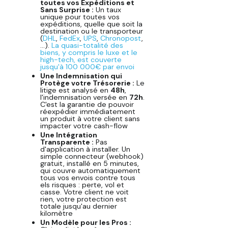
toutes vos Expéditions et
Sans Surprise :
Un taux
unique pour toutes vos
expéditions, quelle que soit la
destination ou le transporteur
(
DHL
,
FedEx
,
UPS
,
Chronopost
,
...).
La quasi-totalité des
biens, y compris le luxe et le
high-tech, est couverte
jusqu'à 100 000€ par envoi
Une Indemnisation qui
Protège votre Trésorerie :
Le
litige est analysé en
48h
,
l'indemnisation versée en
72h
.
C'est la garantie de pouvoir
réexpédier immédiatement
un produit à votre client sans
impacter votre cash-flow
Une Intégration
Transparente :
Pas
d'application à installer. Un
simple connecteur (webhook)
gratuit, installé en 5 minutes,
qui couvre automatiquement
tous vos envois contre tous
els risques : perte, vol et
casse. Votre client ne voit
rien, votre protection est
totale jusqu'au dernier
kilomètre
Un Modèle pour les Pros :