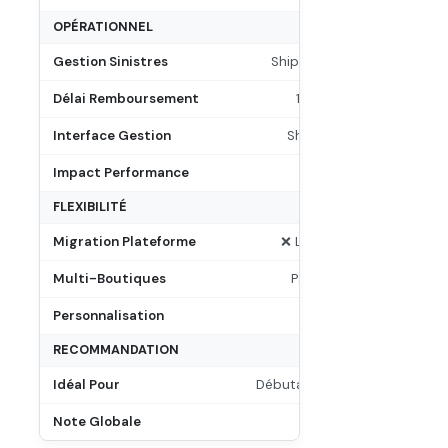
OPÉRATIONNEL
Gestion Sinistres
Shipsurance (tiers)
Délai Remboursement
15-30 jours
Interface Gestion
Shopify Admin
Impact Performance
Aucun
FLEXIBILITÉ
Migration Plateforme
❌ Liée à Shopify
Multi-Boutiques
Par boutique
Personnalisation
Limitée
RECOMMANDATION
Idéal Pour
Débutants < $200/colis
Note Globale
6/10