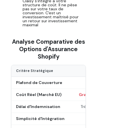
Claisy s'intègre à votre
structure de coût. Il ne pèse
pas sur votre taux de
conversion. C'est un
investissement maîtrisé pour
un retour sur investissement
maximal
Analyse Comparative des
Options d'Assurance
Shopify
Critère Stratégique
Shopify Shipping
Plafond de Couverture
200 $ US
Coût Réel (Marché EU)
Gratuit mais inefficace
Délai d'Indemnisation
Très variable (via tiers)
Simplicité d'Intégration
Natif