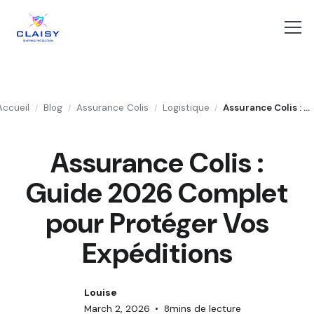
Accueil
Blog
Assurance Colis
Logistique
Assurance Colis : Guide 2026 Complet pour Protéger Vos Expéditions
/
/
/
/
Assurance Colis :
Guide 2026 Complet
pour Protéger Vos
Expéditions
Louise
March 2, 2026
•
8
mins de lecture