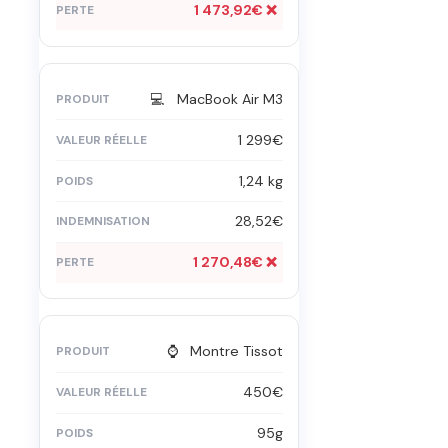
1 473,92€ ❌
💻 MacBook Air M3
1 299€
1,24 kg
28,52€
1 270,48€ ❌
⌚ Montre Tissot
450€
95g