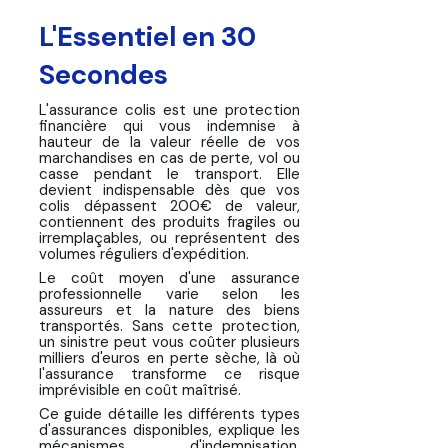
Pourquoi l'Assurance Colis est
Stratégique
L'Essentiel en 30
Les 4 Types d'Assurances Colis
Secondes
📊 Perte réelle vs Indemnisation
L'assurance colis est une protection
transporteur : Le calcul fatal
financière qui vous indemnise à
hauteur de la valeur réelle de vos
marchandises en cas de perte, vol ou
Comment Choisir la Bonne
casse pendant le transport. Elle
Assurance Colis
devient indispensable dès que vos
colis dépassent 200€ de valeur,
contiennent des produits fragiles ou
Process d'Utilisation : De la
irremplaçables, ou représentent des
Souscription à l'Indemnisation
volumes réguliers d'expédition.
Le coût moyen d'une assurance
📦 FAQ : Vos Questions sur
professionnelle varie selon les
l'Assurance Colis
assureurs et la nature des biens
transportés. Sans cette protection,
un sinistre peut vous coûter plusieurs
Conclusion
milliers d'euros en perte sèche, là où
l'assurance transforme ce risque
imprévisible en coût maîtrisé.
Ce guide détaille les différents types
d'assurances disponibles, explique les
mécanismes d'indemnisation,