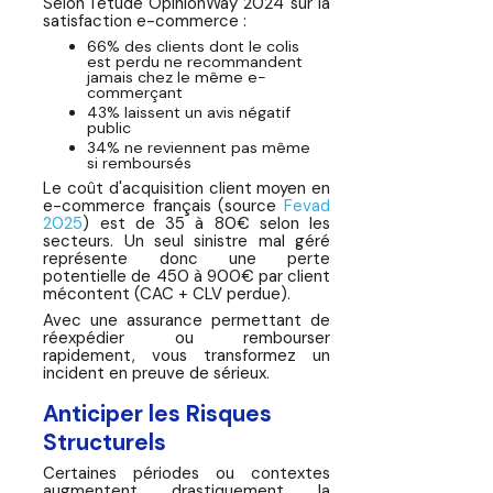
Selon l'étude OpinionWay 2024 sur la
satisfaction e-commerce :
66% des clients dont le colis
est perdu ne recommandent
jamais chez le même e-
commerçant
43% laissent un avis négatif
public
34% ne reviennent pas même
si remboursés
Le coût d'acquisition client moyen en
e-commerce français (source
Fevad
2025
) est de 35 à 80€ selon les
secteurs. Un seul sinistre mal géré
représente donc une perte
potentielle de 450 à 900€ par client
mécontent (CAC + CLV perdue).
Avec une assurance permettant de
réexpédier ou rembourser
rapidement, vous transformez un
incident en preuve de sérieux.
Anticiper les Risques
Structurels
Certaines périodes ou contextes
augmentent drastiquement la