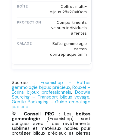
Coffret multi-
bijoux 25×20×10cm
Compartiments
velours individuels
à fentes
Boîte gemmologie
carton
contreplaqué 5mm
Sources :
Fournishop – Boîtes
gemmologie bijoux précieux
,
Rouxel –
Écrins bijoux professionnels
,
Doowie
Sourcing – Transport bijoux voyage
,
Gentle Packaging – Guide emballage
joaillerie
💡 Conseil PRO :
Les
boîtes
gemmologie
(Fournishop) sont
conçues avec " des revêtements
sublimes et matériaux nobles pour
protéger bijoux précieux et pierres