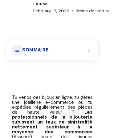
Louise
February 16, 2026
•
3
mins de lecture
SOMMAIRE
Les risques majeurs du transport
de bijoux précieux
Matériel d'emballage PRO pour
bijoux & joaillerie
Tu vends des bijoux en ligne, tu gères
une joaillerie e-commerce ou tu
💍 9 étapes pour emballer et
expédies régulièrement des pièces
expédier parfaitement tes bijoux
de haute valeur ?
Les
professionnels de la bijouterie
précieux
subissent un taux de sinistralité
nettement supérieur à la
Que faire si ton bijou arrive, après
moyenne des commerces
une livraison, endommagé ou volé
(Assupro), avec des risques