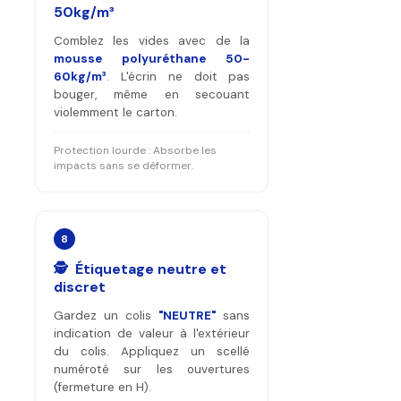
50kg/m³
Comblez les vides avec de la
mousse polyuréthane 50-
60kg/m³
. L'écrin ne doit pas
bouger, même en secouant
violemment le carton.
Protection lourde : Absorbe les
impacts sans se déformer.
8
🕵️ Étiquetage neutre et
discret
Gardez un colis
"NEUTRE"
sans
indication de valeur à l'extérieur
du colis. Appliquez un scellé
numéroté sur les ouvertures
(fermeture en H).