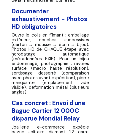
de la marchandise en bon état.
Documenter
exhaustivement - Photos
HD obligatoires
Ouvre le colis en filmant : emballage
extérieur, couches successives
(carton → mousse → écrin → bijou).
Photos HD de CHAQUE étape avec
horodatage automatique
(métadonnées EXIF). Pour un bijou
endommagé, photographie : rayures
surface (macro haute résolution),
sertissage desserré (comparaison
avec photos avant expédition), pierre
manquante (emplacement vide
visible), déformation métal (plusieurs
angles).
Cas concret : Envoi d'une
Bague Cartier 12 000€
disparue Mondial Relay
Joaillerie e-commerce expédie
bague solitaire diamant 1,2 carat