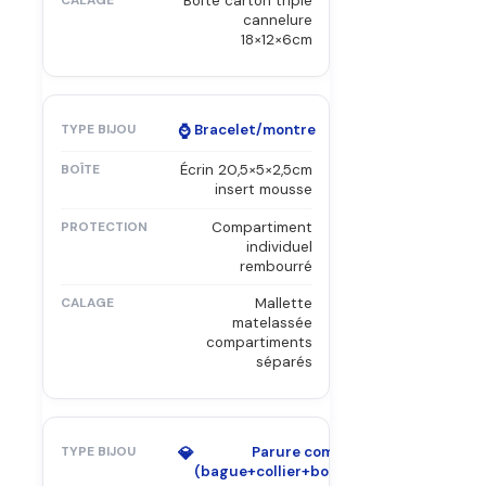
Boîte carton triple
cannelure
18×12×6cm
⌚
Bracelet/montre
Écrin 20,5×5×2,5cm
insert mousse
Compartiment
individuel
rembourré
Mallette
matelassée
compartiments
séparés
💎
Parure complète
(bague+collier+boucles)