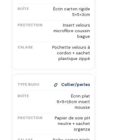
Écrin carton rigide
5×5×3cm
Insert velours
microfibre coussin
bague
Pochette velours à
cordon + sachet
plastique zippé
📿
Collier/perles
Écrin plat
9×9×1,6cm insert
mousse
Papier de soie pH
neutre + sachet
organza