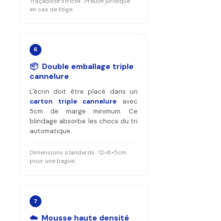
Traçabilité stricte : Preuve juridique
en cas de litige.
6
📦 Double emballage triple
cannelure
L'écrin doit être placé dans un
carton triple cannelure
avec
5cm de marge minimum. Ce
blindage absorbe les chocs du tri
automatique.
Dimensions standards : 12×8×5cm
pour une bague.
7
☁️ Mousse haute densité