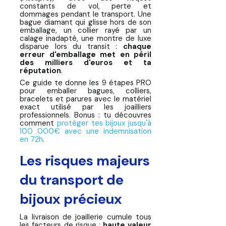
constants de vol, perte et
?
dommages pendant le transport. Une
bague diamant qui glisse hors de son
💍 Comparatif Assurance
emballage, un collier rayé par un
Transport : Bijoux de Valeur
calage inadapté, une montre de luxe
disparue lors du transit :
chaque
erreur d'emballage met en péril
FAQ – Emballage et transport
des milliers d'euros et ta
bijoux précieux
réputation
.
Ce guide te donne les 9 étapes PRO
💎 Prêt à sécuriser tes
pour emballer bagues, colliers,
expéditions joaillerie ?
bracelets et parures avec le matériel
exact utilisé par les joailliers
professionnels. Bonus : tu découvres
Pour aller Plus Loin
comment
protéger tes bijoux jusqu'à
100 000€ avec une indemnisation
en 72h
.
Les risques majeurs
du transport de
bijoux précieux
La livraison de joaillerie cumule tous
les facteurs de risque :
haute valeur