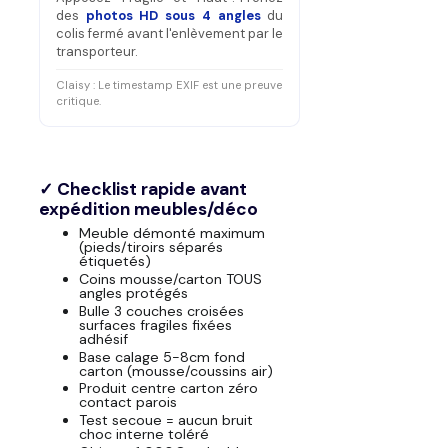
des
photos HD sous 4 angles
du
colis fermé avant l'enlèvement par le
transporteur.
Claisy : Le timestamp EXIF est une preuve
critique.
✓ Checklist rapide avant
expédition meubles/déco
Meuble démonté maximum
(pieds/tiroirs séparés
étiquetés)
Coins mousse/carton TOUS
angles protégés
Bulle 3 couches croisées
surfaces fragiles fixées
adhésif
Base calage 5-8cm fond
carton (mousse/coussins air)
Produit centre carton zéro
contact parois
Test secoue = aucun bruit
choc interne toléré