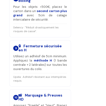
Boxing
Pour les objets >500€, placez le
carton dans un
second carton plus
grand
avec 5cm de calage
intercalaire de sécurité.
Selency : "Réduit drastiquement les
risques de casse".
🔒 Fermeture sécurisée
9
en H
Utilisez un adhésif de 5cm minimum.
Appliquez la
méthode H
(1 bande
centrale + 2 latérales) sur toutes les
ouvertures du colis.
Upela : Adhésif résistant aux intempéries
requis.
📸 Marquage & Preuves
10
HD
Apposez "Fragile" et "Haut". Prenez