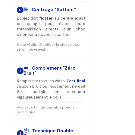
🎯 Centrage "flottant"
6
L'objet doit
flotter
au centre exact
du calage pour éviter toute
transmission directe d'un choc
extérieur à travers le carton.
HappyColis : Stabilisez la charge pour
zéro mouvement.
☁️ Comblement "Zéro
7
Bruit"
Remplissez tous les vides.
Test final
:
aucun bruit ou mouvement ne doit
être audible en secouant
vigoureusement le colis.
Avis Expert : Indispensable pour la
céramique.
📦 Technique Double
8