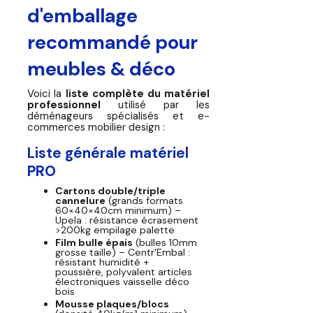
d'emballage
recommandé pour
meubles & déco
Voici la
liste complète du matériel
professionnel
utilisé par les
déménageurs spécialisés et e-
commerces mobilier design :
Liste générale matériel
PRO
Cartons double/triple
cannelure
(grands formats
60×40×40cm minimum) –
Upela : résistance écrasement
>200kg empilage palette
Film bulle épais
(bulles 10mm
grosse taille) – Centr'Embal :
résistant humidité +
poussière, polyvalent articles
électroniques vaisselle déco
bois
Mousse plaques/blocs