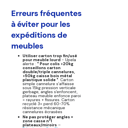
Erreurs fréquentes
à éviter pour les
expéditions de
meubles
Utiliser carton trop fin/usé
pour meuble lourd
- Upela
alerte :
" Pour colis >20kg
conseillons carton
double/triple cannelures,
>50kg caisse bois métal
plastique solide "
. Carton
simple cannelure s'affaisse
sous 15kg pression verticale
gerbage, angles s'enfoncent,
plateau meuble enfonce paroi
= rayures + fissures. Carton
recyclé 3× perd 60-70%
résistance mécanique
cannelures écrasées
Ne pas protéger angles =
zone casse n°1
plateaux/miroirs
–