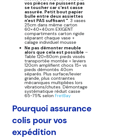
vos pièces ne puissent pas
se toucher car c'est casse
assurée. Petit bout papier
bulle entre deux assiettes
n'est PAS suffisant "
. 3 vases
25cm dans même carton
60×40×40cm EXIGENT
compartiments carton rigide
séparant chaque vase +
calage individuel mousse
Ne pas démonter meuble
alors que cela est possible
–
Table 120×80cm pieds vissés
transportée montée = leviers
120cm amplifient chocs 15× vs
pieds démontés 40cm
séparés. Plus surface/levier
grande, plus contraintes
mécaniques multipliées lors
vibrations/chutes. Démontage
systématique réduit casse
65-75% selon
FretBay
Pourquoi assurance
colis pour vos
expédition