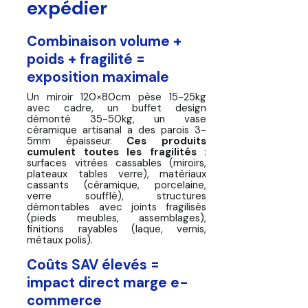
expédier
Pour Aller Plus Loin
🪞 Prêt à sécuriser vos
Combinaison volume +
expéditions mobilier & déco ?
poids + fragilité =
exposition maximale
Un miroir 120×80cm pèse 15-25kg
avec cadre, un buffet design
démonté 35-50kg, un vase
céramique artisanal a des parois 3-
5mm épaisseur.
Ces produits
cumulent toutes les fragilités
:
surfaces vitrées cassables (miroirs,
plateaux tables verre), matériaux
cassants (céramique, porcelaine,
verre soufflé), structures
démontables avec joints fragilisés
(pieds meubles, assemblages),
finitions rayables (laque, vernis,
métaux polis).
Coûts SAV élevés =
impact direct marge e-
commerce