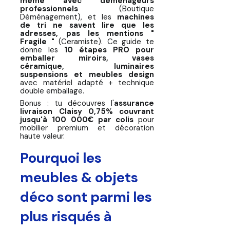
même avec déménageurs
professionnels
(Boutique
🪑 10 étapes pour emballer
Déménagement), et les
machines
de tri ne savent lire que les
meuble ou objet déco fragile
adresses, pas les mentions "
Fragile "
(Ceramiste). Ce guide te
Erreurs fréquentes à éviter pour
donne les
10 étapes PRO pour
les expéditions de meubles
emballer miroirs, vases
céramique, luminaires
suspensions et meubles design
Pourquoi assurance colis pour vos
avec matériel adapté + technique
expédition meubles & déco
double emballage.
Bonus : tu découvres l'
assurance
🛡️ Défauts esthétiques : une
livraison Claisy 0,75% couvrant
couverture refusée par les
jusqu'à 100 000€ par colis
pour
mobilier premium et décoration
transporteurs et que Claisy
haute valeur.
accepte
Pourquoi les
Focus : optimiser retours &
reconditionnement avec
meubles & objets
solutions logistiques intelligentes
déco sont parmi les
FAQ – Emballage & assurance
meubles / décoration
plus risqués à