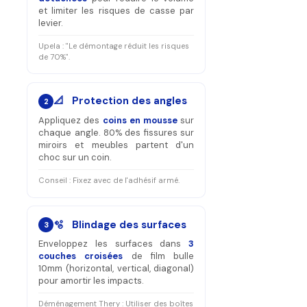
et limiter les risques de casse par
levier.
Upela : "Le démontage réduit les risques
de 70%".
📐 Protection des angles
2
Appliquez des
coins en mousse
sur
chaque angle. 80% des fissures sur
miroirs et meubles partent d'un
choc sur un coin.
Conseil : Fixez avec de l'adhésif armé.
🫧 Blindage des surfaces
3
Enveloppez les surfaces dans
3
couches croisées
de film bulle
10mm (horizontal, vertical, diagonal)
pour amortir les impacts.
Déménagement Thery : Utiliser des boîtes