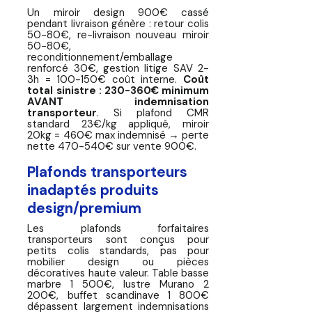
Un miroir design 900€ cassé
pendant livraison génère : retour colis
50-80€, re-livraison nouveau miroir
50-80€,
reconditionnement/emballage
renforcé 30€, gestion litige SAV 2-
3h = 100-150€ coût interne.
Coût
total sinistre : 230-360€ minimum
AVANT indemnisation
transporteur
. Si plafond CMR
standard 23€/kg appliqué, miroir
20kg = 460€ max indemnisé → perte
nette 470-540€ sur vente 900€.
Plafonds transporteurs
inadaptés produits
design/premium
Les plafonds forfaitaires
transporteurs sont conçus pour
petits colis standards, pas pour
mobilier design ou pièces
décoratives haute valeur. Table basse
marbre 1 500€, lustre Murano 2
200€, buffet scandinave 1 800€
dépassent largement indemnisations