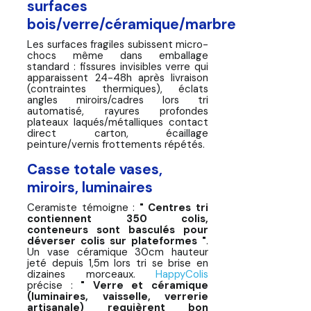
surfaces
bois/verre/céramique/marbre
Les surfaces fragiles subissent micro-
chocs même dans emballage
standard : fissures invisibles verre qui
apparaissent 24-48h après livraison
(contraintes thermiques), éclats
angles miroirs/cadres lors tri
automatisé, rayures profondes
plateaux laqués/métalliques contact
direct carton, écaillage
peinture/vernis frottements répétés.
Casse totale vases,
miroirs, luminaires
Ceramiste témoigne :
" Centres tri
contiennent 350 colis,
conteneurs sont basculés pour
déverser colis sur plateformes "
.
Un vase céramique 30cm hauteur
jeté depuis 1,5m lors tri se brise en
dizaines morceaux.
HappyColis
précise :
" Verre et céramique
(luminaires, vaisselle, verrerie
artisanale) requièrent bon