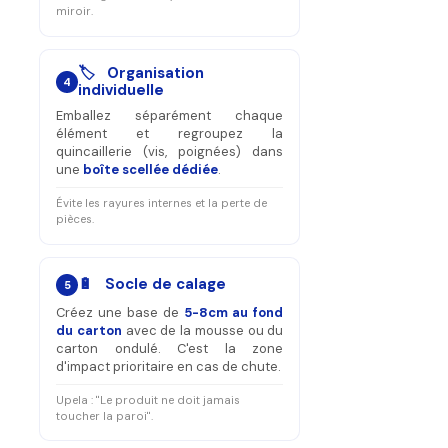
miroir.
🏷️ Organisation
4
individuelle
Emballez séparément chaque
élément et regroupez la
quincaillerie (vis, poignées) dans
une
boîte scellée dédiée
.
Évite les rayures internes et la perte de
pièces.
🔋 Socle de calage
5
Créez une base de
5-8cm au fond
du carton
avec de la mousse ou du
carton ondulé. C'est la zone
d'impact prioritaire en cas de chute.
Upela : "Le produit ne doit jamais
toucher la paroi".