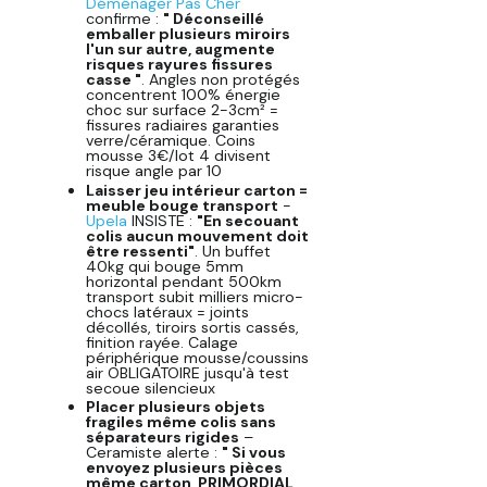
Déménager Pas Cher
confirme :
" Déconseillé
emballer plusieurs miroirs
l'un sur autre, augmente
risques rayures fissures
casse "
. Angles non protégés
concentrent 100% énergie
choc sur surface 2-3cm² =
fissures radiaires garanties
verre/céramique. Coins
mousse 3€/lot 4 divisent
risque angle par 10
Laisser jeu intérieur carton =
meuble bouge transport
-
Upela
INSISTE :
"En secouant
colis aucun mouvement doit
être ressenti"
. Un buffet
40kg qui bouge 5mm
horizontal pendant 500km
transport subit milliers micro-
chocs latéraux = joints
décollés, tiroirs sortis cassés,
finition rayée. Calage
périphérique mousse/coussins
air OBLIGATOIRE jusqu'à test
secoue silencieux
Placer plusieurs objets
fragiles même colis sans
séparateurs rigides
–
Ceramiste alerte :
" Si vous
envoyez plusieurs pièces
même carton, PRIMORDIAL