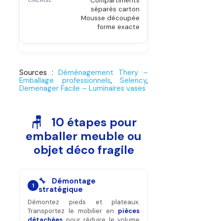
Compartiments
séparés carton
Mousse découpée
forme exacte
Sources :
Déménagement Thery –
Emballage professionnels
,
Selency
,
Demenager Facile – Luminaires vases
🪑 10 étapes pour
emballer meuble ou
objet déco fragile
🔧 Démontage
1
stratégique
Démontez pieds et plateaux.
Transportez le mobilier en
pièces
détachées
pour réduire le volume