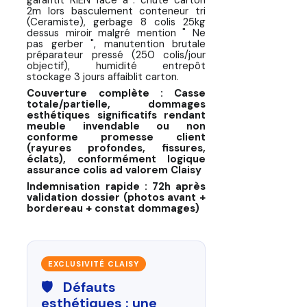
garantit RIEN face à : chute carton
2m lors basculement conteneur tri
(Ceramiste), gerbage 8 colis 25kg
dessus miroir malgré mention " Ne
pas gerber ", manutention brutale
préparateur pressé (250 colis/jour
objectif), humidité entrepôt
stockage 3 jours affaiblit carton.
Couverture complète : Casse
totale/partielle, dommages
esthétiques significatifs rendant
meuble invendable ou non
conforme promesse client
(rayures profondes, fissures,
éclats), conformément logique
assurance colis ad valorem Claisy
Indemnisation rapide : 72h après
validation dossier (photos avant +
bordereau + constat dommages)
EXCLUSIVITÉ CLAISY
🛡️ Défauts
esthétiques : une