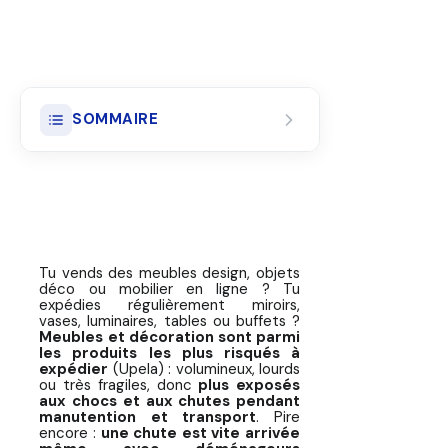
SOMMAIRE
Pourquoi les meubles & objets
déco sont parmi les plus risqués à
expédier
Les principaux risques lors de
Tu vends des meubles design, objets
l'expédition de meubles &
déco ou mobilier en ligne ? Tu
décoration
expédies régulièrement miroirs,
vases, luminaires, tables ou buffets ?
Meubles et décoration sont parmi
Matériel d'emballage
les produits les plus risqués à
recommandé pour meubles &
expédier
(Upela) : volumineux, lourds
déco
ou très fragiles, donc
plus exposés
aux chocs et aux chutes pendant
manutention et transport
. Pire
🛋️ Standards d'emballage :
encore :
une chute est vite arrivée
Meubles & Décoration