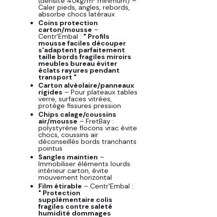
(densité 40kg/m³ minimum) –
Caler pieds, angles, rebords,
absorbe chocs latéraux
Coins protection
carton/mousse
–
Centr'Embal :
" Profils
mousse faciles découper
s'adaptent parfaitement
taille bords fragiles miroirs
meubles bureau éviter
éclats rayures pendant
transport "
Carton alvéolaire/panneaux
rigides
– Pour plateaux tables
verre, surfaces vitrées,
protège fissures pression
Chips calage/coussins
air/mousse
– FretBay :
polystyrène flocons vrac évite
chocs, coussins air
déconseillés bords tranchants
pointus
Sangles maintien
–
Immobiliser éléments lourds
intérieur carton, évite
mouvement horizontal
Film étirable
– Centr'Embal :
" Protection
supplémentaire colis
fragiles contre saleté
humidité dommages