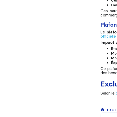
Co
Col
Ces saut
commerç
Plafo
Le
plaf
officielle
Impact 
E-
Mo
Mob
Éq
Ce plafo
des beso
Excl
Selon le
🚫 EXCL