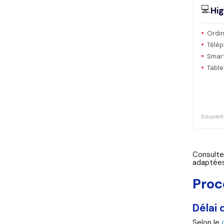
💻
Hi
Ordin
Télé
Smar
Table
Souvent 
Consulte
adaptées
Proc
Délai 
Selon le