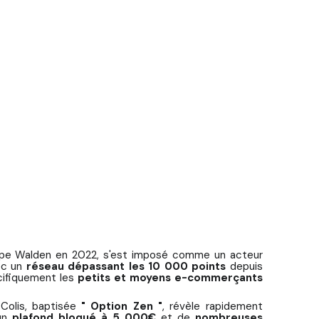
roupe Walden en 2022, s'est imposé comme un acteur
vec un
réseau dépassant les 10 000 points
depuis
écifiquement les
petits et moyens e-commerçants
s Colis, baptisée
" Option Zen "
, révèle rapidement
 un
plafond bloqué à 5 000€
et de
nombreuses