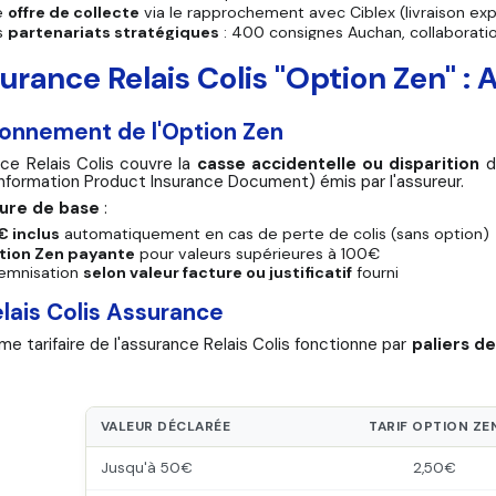
e
offre de collecte
via le rapprochement avec Ciblex (livraison ex
s
partenariats stratégiques
: 400 consignes Auchan, collaborati
surance Relais Colis "Option Zen" : 
ionnement de l'Option Zen
nce Relais Colis couvre la
casse accidentelle ou disparition
de
nformation Product Insurance Document) émis par l'assureur.
ure de base
:
€ inclus
automatiquement en cas de perte de colis (sans option)
tion Zen payante
pour valeurs supérieures à 100€
emnisation
selon valeur facture ou justificatif
fourni
elais Colis Assurance
e tarifaire de l'assurance Relais Colis fonctionne par
paliers de
VALEUR DÉCLARÉE
TARIF OPTION ZE
Jusqu'à 50€
2,50€