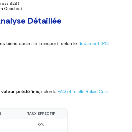
press B2B)
on Quadient
Analyse Détaillée
s biens durant le transport, selon le
document IPID
 valeur prédéfinis
, selon la
FAQ officielle Relais Colis
N
TAUX EFFECTIF
0%