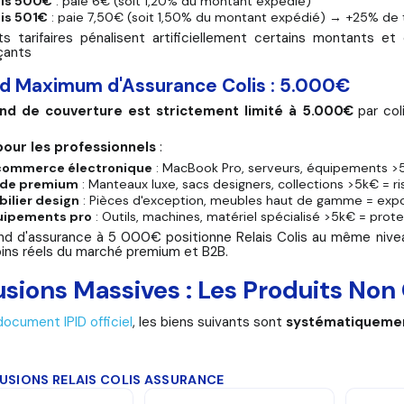
lis 500€
: paie 6€ (soit 1,20% du montant expédié)
is 501€
: paie 7,50€ (soit 1,50% du montant expédié) → +25% de 
s tarifaires pénalisent artificiellement certains montants et 
ants
nd Maximum d'Assurance Colis : 5.000€
ond de couverture est strictement limité à 5.000€
par col
pour les professionnels
:
commerce électronique
: MacBook Pro, serveurs, équipements >
de premium
: Manteaux luxe, sacs designers, collections >5k€ = r
ilier design
: Pièces d'exception, meubles haut de gamme = expos
uipements pro
: Outils, machines, matériel spécialisé >5k€ = prote
nd d'assurance à 5 000€ positionne Relais Colis au même niv
ins réels du marché premium et B2B.
usions Massives : Les Produits Non
document IPID officiel
, les biens suivants sont
systématiquemen
USIONS RELAIS COLIS ASSURANCE