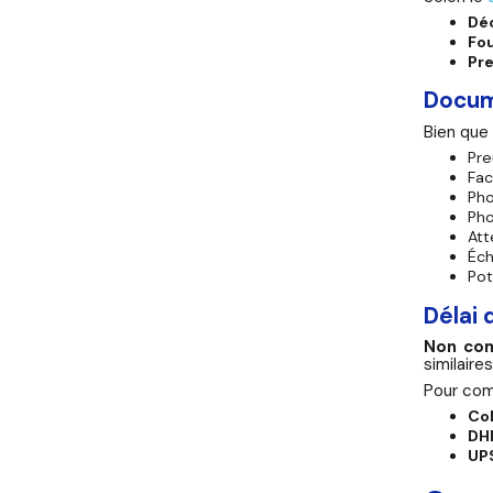
Déc
Fou
Pr
Docum
Bien que 
Pre
Fac
Pho
Ph
Att
Éch
Pot
Délai
Non com
similair
Pour com
Co
DH
UP