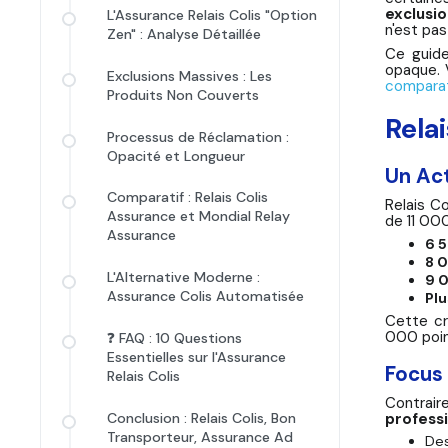
exclusi
L'Assurance Relais Colis "Option
n'est pas
Zen" : Analyse Détaillée
Ce guide
opaque. 
Exclusions Massives : Les
comparat
Produits Non Couverts
Rela
Processus de Réclamation :
Opacité et Longueur
Un Act
Comparatif : Relais Colis
Relais C
Assurance et Mondial Relay
de 11 000
Assurance
6 5
8 
L'Alternative Moderne :
9 
Assurance Colis Automatisée
Plu
Cette c
000 poin
❓ FAQ : 10 Questions
Essentielles sur l'Assurance
Focus
Relais Colis
Contrair
profess
Conclusion : Relais Colis, Bon
Transporteur, Assurance Ad
De