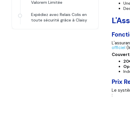
Valorem Limitée
Un
De
Expédiez avec Relais Colis en
L'As
toute sécurité grâce à Claisy
Fonct
L'assura
officiel
(I
Couvert
20
Op
Ind
Prix R
Le systèm
: