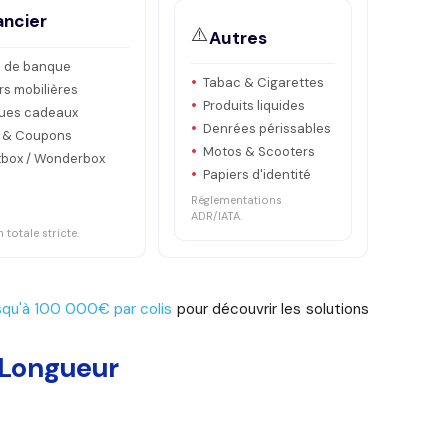
ancier
⚠️
Autres
ts de banque
Tabac & Cigarettes
rs mobilières
Produits liquides
ues cadeaux
Denrées périssables
s & Coupons
Motos & Scooters
box / Wonderbox
Papiers d'identité
Réglementations
ADR/IATA.
 totale stricte.
usqu'à 100 000€ par colis
pour découvrir les solutions
 Longueur