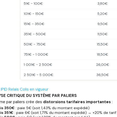
51€ - 100€
3,80€
101€ - 150€
5,20€
151€ - 350€
9,50€
351€ - 500€
11,50€
501€ - 750€
15,50€
751€ - 1 000€
18,50€
1 001€ - 2 500€
26,00€
2 501€ - 5 000€
36,50€
:
IPID Relais Colis en vigueur
YSE CRITIQUE DU SYSTÈME PAR PALIERS
me par paliers crée des
distorsions tarifaires importantes
:
lis 350€
: paie 5€ (soit 1,43% du montant expédié)
is 351€
: paie 6€ (soit 1,71% du montant expédié) → +20% de tari