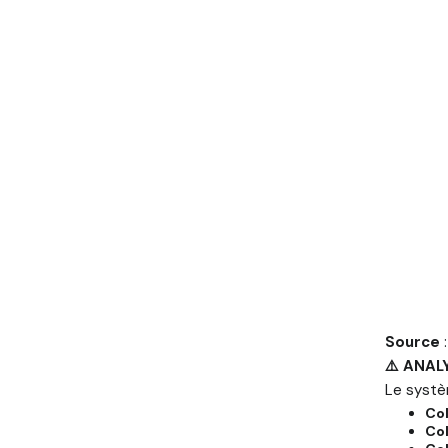
Source
⚠️ ANAL
Le systè
Co
Col