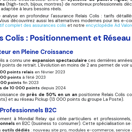
ons
(high-tech, bijoux, montres) de nombreux professionnels déco
 adaptée à leurs besoins réels.
 analyse en profondeur l'assurance Relais Colis : tarifs détaill
Vous découvrirez aussi les alternatives modernes pour les e-
if complet des assurances colis
et notre
encyclopédie Ad Valo
is Colis : Positionnement et Réseau
eur en Pleine Croissance
olis a connu une
expansion spectaculaire
ces dernières année
 points de retrait. L'évolution en moins de 2 ans permet de voir 
00 points relais
en février 2023
000 points
à l'été 2023
000 points
fin 2023
s de 10 000 points
depuis 2024
roissance de
près de 50% en un an
positionne Relais Colis c
ts) et au réseau Pickup (13 000 points du groupe La Poste).
 Professionnels B2C
ement à Mondial Relay qui cible particuliers et professionnel
ionnels
en B2C (business to consumer). Cette spécialisation se 
s
outils dédiés
: nouveau site pro, modules e-commerce, service c