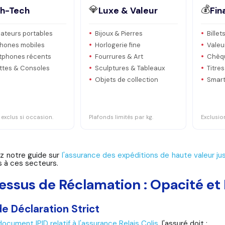
💎
💰
gh-Tech
Luxe & Valeur
Fin
ateurs portables
Bijoux & Pierres
Bille
phones mobiles
Horlogerie fine
Valeu
tphones récents
Fourrures & Art
Chèq
ttes & Consoles
Sculptures & Tableaux
Titre
Objets de collection
Smart
exclus si occasion.
Plafonds limités par kg.
Exclusion
z notre guide sur
l'assurance des expéditions de haute valeur j
 à ces secteurs.
essus de Réclamation : Opacité et
de Déclaration Strict
document IPID relatif à l'assurance Relais Colis
, l'assuré doit :