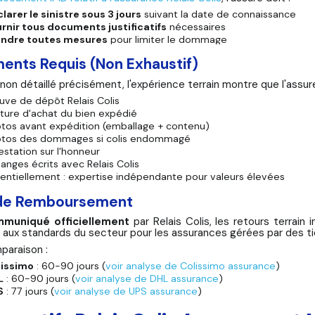
larer le sinistre sous 3 jours
suivant la date de connaissance
rnir tous documents justificatifs
nécessaires
endre toutes mesures
pour limiter le dommage
ents Requis (Non Exhaustif)
non détaillé précisément, l'expérience terrain montre que l'assu
uve de dépôt Relais Colis
ture d'achat du bien expédié
tos avant expédition (emballage + contenu)
otos des dommages si colis endommagé
estation sur l'honneur
anges écrits avec Relais Colis
entiellement : expertise indépendante pour valeurs élevées
 de Remboursement
muniqué officiellement
par Relais Colis, les retours terrain
es aux standards du secteur pour les assurances gérées par des ti
paraison :
lissimo
: 60-90 jours (
voir analyse de Colissimo assurance
)
L
: 60-90 jours (
voir analyse de DHL assurance
)
S
: 77 jours (
voir analyse de UPS assurance
)