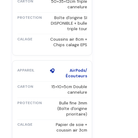
50×35×12cm Triple
cannelure
Boîte d'origine SI
DISPONIBLE + bulle
triple tour
Coussins air 8cm +
Chips calage EPS
🎧
AirPods/
Écouteurs
15×10×5cm Double
cannelure
Bulle fine 3mm
(Boîte d'origine
prioritaire)
Papier de soie +
coussin air 3cm