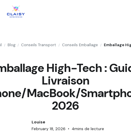
l
Blog
Conseils Transport
Conseils Emballage
/
/
/
/
mballage High-Tech : Gui
Livraison
hone/MacBook/Smartph
2026
Louise
February 18, 2026
•
4
mins de lecture