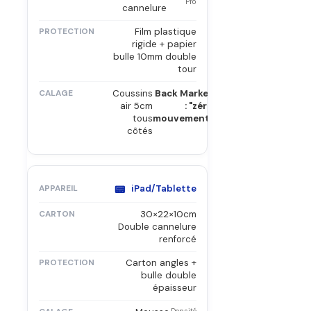
Pro
cannelure
Film plastique
rigide + papier
bulle 10mm double
tour
Coussins
Back Market
air 5cm
: "zéro
tous
mouvement"
côtés
📟
iPad/Tablette
30×22×10cm
Double cannelure
renforcé
Carton angles +
bulle double
épaisseur