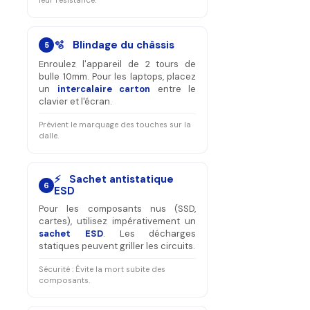
leur résistance.
🫧 Blindage du châssis
5
Enroulez l'appareil de 2 tours de
bulle 10mm. Pour les laptops, placez
un
intercalaire carton
entre le
clavier et l'écran.
Prévient le marquage des touches sur la
dalle.
⚡ Sachet antistatique
6
ESD
Pour les composants nus (SSD,
cartes), utilisez impérativement un
sachet ESD
. Les décharges
statiques peuvent griller les circuits.
Sécurité : Évite la mort subite des
composants.