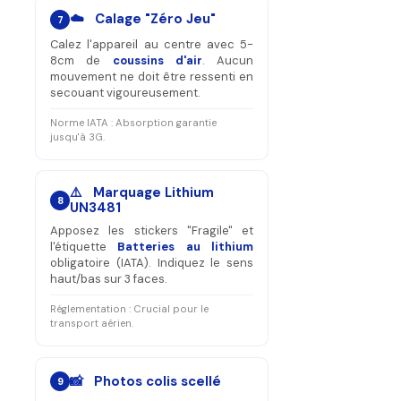
☁️ Calage "Zéro Jeu"
7
Calez l'appareil au centre avec 5-
8cm de
coussins d'air
. Aucun
mouvement ne doit être ressenti en
secouant vigoureusement.
Norme IATA : Absorption garantie
jusqu'à 3G.
⚠️ Marquage Lithium
8
UN3481
Apposez les stickers "Fragile" et
l'étiquette
Batteries au lithium
obligatoire (IATA). Indiquez le sens
haut/bas sur 3 faces.
Réglementation : Crucial pour le
transport aérien.
📸 Photos colis scellé
9