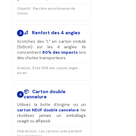
Objectif : Barrière amortissante de
10mm.
📐 Renfort des 4 angles
3
Scotchez des "L" en carton ondulé
(5x5cm) sur les 4 angles. Ils
concentrent
80% des impacts
lors
des chutes transporteurs.
Analyse : Évite 95% des casses angle-
écran.
📦 Carton double
4
cannelure
Utilisez la boîte d'origine ou un
carton NEUF double cannelure
. Ne
réutilisez jamais un emballage
usagé ou affaissé.
Interdiction : Les cartons usés perdent