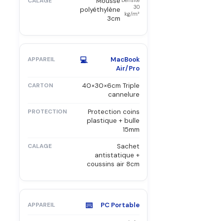
Mousse
Densité
30
polyéthylène
kg/m³
3cm
💻
MacBook
Air/Pro
40×30×6cm Triple
cannelure
Protection coins
plastique + bulle
15mm
Sachet
antistatique +
coussins air 8cm
⌨️
PC Portable