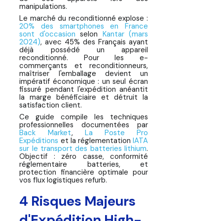
manipulations.
Que Faire Si Ton High-Tech Arrive
Le marché du reconditionné explose :
20% des smartphones en France
Endommagé ?
sont d'occasion
selon
Kantar (mars
2024)
, avec 45% des Français ayant
🛡️ Comparatif Assurance
déjà possédé un appareil
Expédition : High-Tech
reconditionné. Pour les e-
commerçants et reconditionneurs,
maîtriser l'emballage devient un
Pour aller plus loin
impératif économique : un seul écran
fissuré pendant l'expédition anéantit
la marge bénéficiaire et détruit la
satisfaction client.
Ce guide compile les techniques
professionnelles documentées par
Back Market
,
La Poste Pro
Expéditions
et la réglementation
IATA
sur le transport des batteries lithium
.
Objectif : zéro casse, conformité
réglementaire batteries, et
protection financière optimale pour
vos flux logistiques refurb.
4 Risques Majeurs
d'Expédition High-