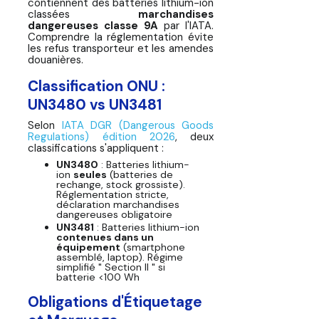
contiennent des batteries lithium-ion
classées
marchandises
dangereuses classe 9A
par l'IATA.
Comprendre la réglementation évite
les refus transporteur et les amendes
douanières.
Classification ONU :
UN3480 vs UN3481
Selon
IATA DGR (Dangerous Goods
Regulations) édition 2026
, deux
classifications s'appliquent :
UN3480
: Batteries lithium-
ion
seules
(batteries de
rechange, stock grossiste).
Réglementation stricte,
déclaration marchandises
dangereuses obligatoire
UN3481
: Batteries lithium-ion
contenues dans un
équipement
(smartphone
assemblé, laptop). Régime
simplifié " Section II " si
batterie <100 Wh
Obligations d'Étiquetage