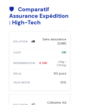
🛡️ Comparatif
Assurance Expédition
: High-Tech
Sans assurance
🚛
(CMR)
0€
(180g ×
4,14€
23€/kg)
90 jours
10%
Colissimo Ad
📦