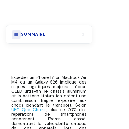
SOMMAIRE
4 Risques Majeurs d'Expédition
High-Tech
Matériel d'Emballage PRO pour
High-Tech
Expédier un iPhone 17, un MacBook Air
M4 ou un Galaxy S26 implique des
📱 Standards d'emballage :
risques logistiques majeurs. L'écran
OLED ultra-fin, le châssis aluminium
Appareils High-Tech
et la batterie lithium-ion créent une
combinaison fragile exposée aux
💻 9 Étapes pour Emballer
chocs pendant le transport. Selon
Parfaitement Ton High-Tech
UFC-Que Choisir
, plus de 70% des
réparations de smartphones
concernent l'écran cassé,
Réglementation Transport des
démontrant la vulnérabilité critique
Batteries Lithium-Ion
de ces appareils lors des