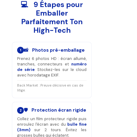
💻 9 Étapes pour
Emballer
Parfaitement Ton
High-Tech
📸 Photos pré-emballage
1
Prenez 6 photos HD : écran allumé,
tranches, connecteurs et
numéro
de série
. Stockez-les sur le cloud
avec horodatage EXIF.
Back Market : Preuve décisive en cas de
litige.
🛡️ Protection écran rigide
2
Collez un film protecteur rigide puis
enroulez l'écran avec du
bulle fine
(3mm)
sur 2 tours. Évitez les
grosses bulles qui éclatent.