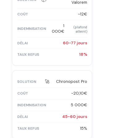
Valorem
~12€
1
(plafond
000€
atteint)
60-77 jours
18%
🚀
Chronopost Pro
~20,10€
5 000€
45-60 jours
15%