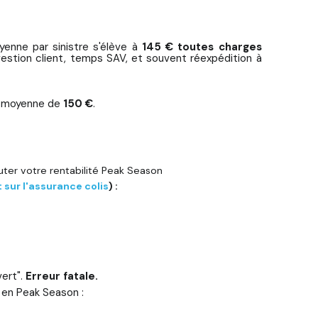
yenne par sinistre s'élève à
145 € toutes charges
e gestion client, temps SAV, et souvent réexpédition à
r moyenne de
150 €
.
ter votre rentabilité Peak Season
 sur l'assurance colis
) :
vert".
Erreur fatale.
 en Peak Season :