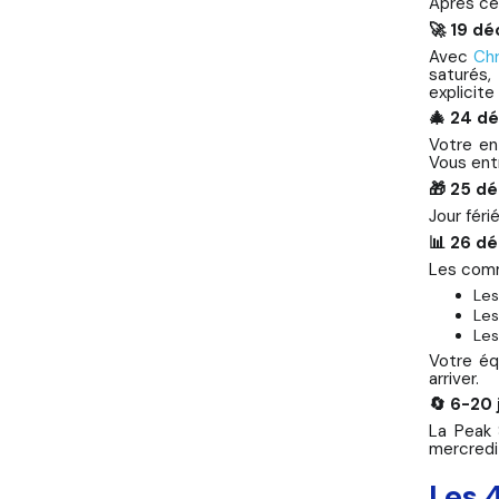
Après ce
🚀 19 d
Avec
Ch
saturés,
explicite
🎄 24 d
Votre en
Vous ent
🎁 25 d
Jour féri
📊 26 d
Les comm
Les
Les
Les
Votre éq
arriver.
🔄 6-20
La Peak 
mercredi
Les 