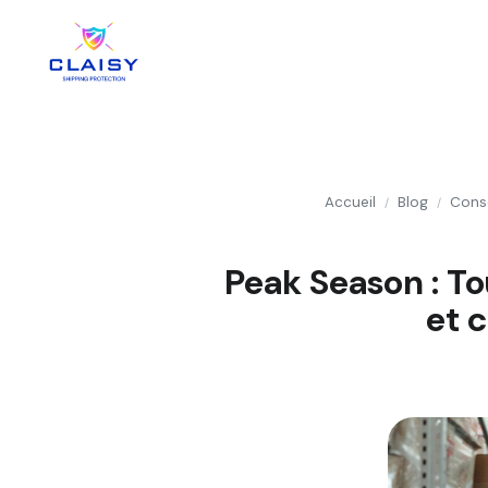
Accueil
Blog
Conse
/
/
Peak Season : To
et 