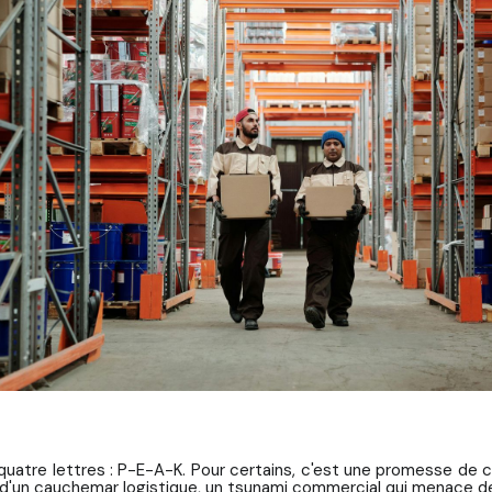
uatre lettres : P-E-A-K. Pour certains, c'est une promesse de ch
 d'un cauchemar logistique, un tsunami commercial qui menace d