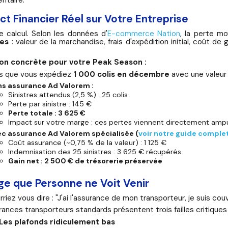
ntaire.
ct Financier Réel sur Votre Entreprise
le calcul. Selon les données d'
E-commerce Nation
, la perte mo
es
: valeur de la marchandise, frais d'expédition initial, coût d
ion concrète pour votre Peak Season :
s que vous expédiez
1 000 colis en décembre
avec une valeu
s assurance Ad Valorem :
Sinistres attendus (2,5 %) : 25 colis
Perte par sinistre : 145 €
Perte totale : 3 625 €
Impact sur votre marge : ces pertes viennent directement ampu
c assurance Ad Valorem spécialisée (
voir notre guide complet
Coût assurance (~0,75 % de la valeur) : 1 125 €
Indemnisation des 25 sinistres : 3 625 € récupérés
Gain net : 2 500 € de trésorerie préservée
ge que Personne ne Voit Venir
riez vous dire : "J'ai l'assurance de mon transporteur, je suis cou
rances transporteurs standards présentent trois failles critiques
 : Les plafonds ridiculement bas