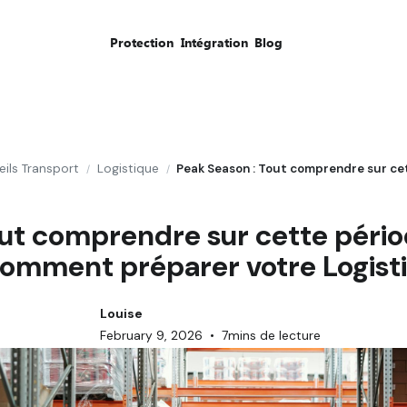
Protection
Intégration
Blog
ils Transport
Logistique
/
/
ut comprendre sur cette pério
comment préparer votre Logist
Louise
February 9, 2026
•
7
mins de lecture