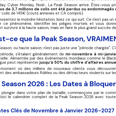
iday, Cyber Monday, Noël... La
Peak Season
arrive. Êtes-vous pr
lus de 3,7 millions de colis ont été perdus ou endommagés
r colis de 145€ (couts annexes et CA compris).
essentez la moindre hésitation, lisez ce qui suit. Ce n'est pas un s
r ce phénomène, identifier les pièges mortels et vous donne
 survivre à la haute saison, mais en faire le plus grand succès d
st-ce que la Peak Season, VRAIME
Season, ou haute saison, n'est pas juste une "période chargée". C
 période, s'étalant généralement de
mi-novembre à mi-janvie
ielle. Alimentée par des événements mondiaux comme le Black F
gue peut représenter
jusqu'à 50% du chiffre d'affaires annue
 moment où des milliers de nouveaux clients vous découvrent.
nt des ambassadeurs fidèles ou des détracteurs virulents sur le
 Season 2026 : Les Dates à Bloque
 plonger dans votre plan de bataille, commençons par le co
oici le calendrier complet de la Peak Season 2026 avec toutes
ates Clés de Novembre à Janvier 2026-2027