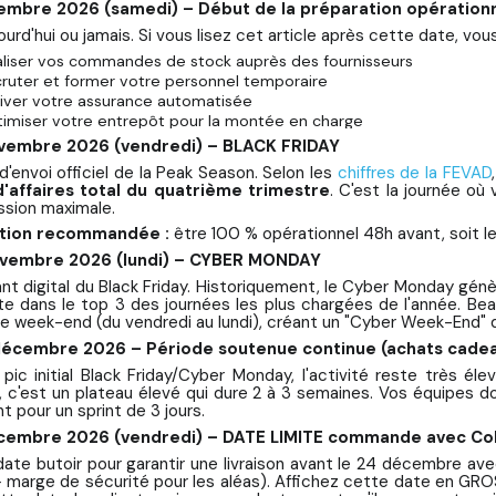
vembre 2026 (samedi) – Début de la préparation opération
ourd'hui ou jamais. Si vous lisez cet article après cette date, vo
aliser vos commandes de stock auprès des fournisseurs
ruter et former votre personnel temporaire
iver votre assurance automatisée
imiser votre entrepôt pour la montée en charge
ovembre 2026 (vendredi) – BLACK FRIDAY
'envoi officiel de la Peak Season. Selon les
chiffres de la FEVAD
d'affaires total du quatrième trimestre
. C'est la journée où
ssion maximale.
tion recommandée :
être 100 % opérationnel 48h avant, soit l
ovembre 2026 (lundi) – CYBER MONDAY
nt digital du Black Friday. Historiquement, le Cyber Monday génè
te dans le top 3 des journées les plus chargées de l'année. 
 le week-end (du vendredi au lundi), créant un "Cyber Week-End" d
 décembre 2026 – Période soutenue continue (achats cade
 pic initial Black Friday/Cyber Monday, l'activité reste très 
, c'est un plateau élevé qui dure 2 à 3 semaines. Vos équipes do
 pour un sprint de 3 jours.
cembre 2026 (vendredi) – DATE LIMITE commande avec Colis
 date butoir pour garantir une livraison avant le 24 décembre av
 marge de sécurité pour les aléas). Affichez cette date en GR