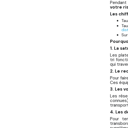
Pendant l
votre ri
Les chif
Tau
Tau
dis
Sur
Pourquo
1. La sa
Les plat
tri fonct
qui trav
2. Le r
Pour fair
Ces équi
3. Les v
Les rése
connues)
transpor
4. Les 
Pour ten
transbor