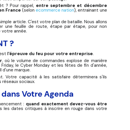
êt ? Pour rappel,
entre septembre et décembre
 en France
(selon
ecommerce nation
), entrainant une
imple article. C'est votre plan de bataille. Nous allons
r une feuille de route, étape par étape, pour non
e votre année.
NT ?
'est
l'épreuve du feu pour votre entreprise
.
r
, où le volume de commandes explose de manière
riday, le Cyber Monday et les fêtes de fin d'année,
l
d'une marque.
 Votre capacité à les satisfaire déterminera s'ils
s réseaux sociaux.
r dans Votre Agenda
mmencement :
quand exactement devez-vous être
 les dates critiques à inscrire en rouge dans votre