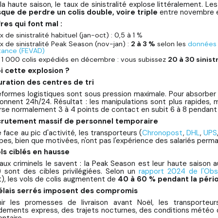
a haute saison, le taux de sinistralité explose littéralement. Le
sque de perdre un colis double, voire triple
entre novembre et
fres qui font mal :
x de sinistralité habituel (jan-oct) : 0,5 à 1 %
x de sinistralité Peak Season (nov-jan) :
2 à 3 %
selon les
données 
tance (FEVAD)
 1 000 colis expédiés en décembre : vous subissez
20 à 30 sinist
i cette explosion ?
turation des centres de tri
eformes logistiques sont sous pression maximale. Pour absorber 
ionnent 24h/24. Résultat : les manipulations sont plus rapides, m
erse normalement 3 à 4 points de contact en subit 6 à 8 pendant
ecrutement massif de personnel temporaire
e face au pic d'activité, les transporteurs (
Chronopost
,
DHL
,
UPS
pes, bien que motivées, n'ont pas l'expérience des salariés per
ols ciblés en hausse
aux criminels le savent : la Peak Season est leur haute saison au
 sont des cibles privilégiées. Selon un
rapport 2024 de l'Obse
t), les vols de colis augmentent de
40 à 60 % pendant la péri
délais serrés imposent des compromis
ir les promesses de livraison avant Noël, les transporteurs
dements express, des trajets nocturnes, des conditions météo d