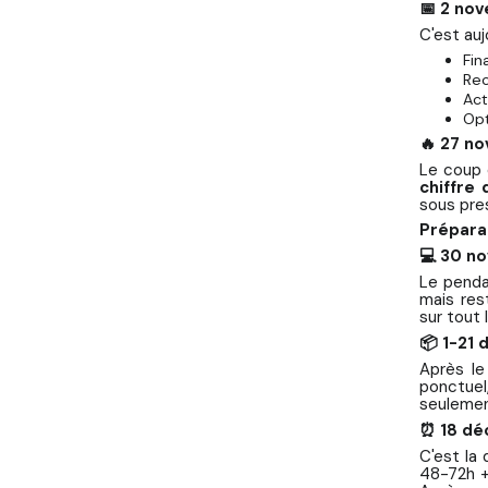
📅 2 no
C'est auj
Fin
Rec
Act
Opt
🔥 27 n
Le coup d
chiffre 
sous pre
Prépara
💻 30 n
Le penda
mais res
sur tout
📦 1-21
Après le
ponctuel
seulement
⏰ 18 dé
C'est la
48-72h +