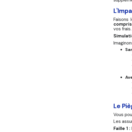
suppléme
L'Impa
Faisons 
compris
vos frais.
Simulat
Imaginon
San
Ave
Le Piè
Vous pour
Les assu
Faille 1