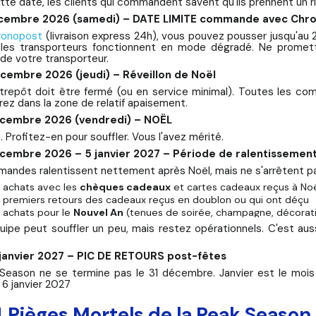
tte date, les clients qui commandent savent qu'ils prennent un r
écembre 2026 (samedi) – DATE LIMITE commande avec Chron
ronopost
(livraison express 24h), vous pouvez pousser jusqu'au 
 les transporteurs fonctionnent en mode dégradé. Ne promet
 de votre transporteur.
écembre 2026 (jeudi) – Réveillon de Noël
trepôt doit être fermé (ou en service minimal). Toutes les com
rez dans la zone de relatif apaisement.
écembre 2026 (vendredi) – NOËL
é. Profitez-en pour souffler. Vous l'avez mérité.
écembre 2026 – 5 janvier 2027 – Période de ralentissement
andes ralentissent nettement après Noël, mais ne s'arrêtent 
 achats avec les
chèques cadeaux
et cartes cadeaux reçus à No
 premiers retours des cadeaux reçus en doublon ou qui ont déçu
 achats pour le
Nouvel An
(tenues de soirée, champagne, décorat
uipe peut souffler un peu, mais restez opérationnels. C'est au
 janvier 2027 – PIC DE RETOURS post-fêtes
Season ne se termine pas le 31 décembre. Janvier est le moi
 6 janvier 2027
4 Pièges Mortels de la Peak Season