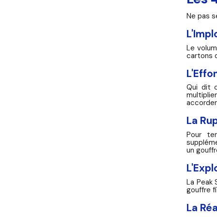
Ne pas se
L'Impl
Le volum
cartons 
L'Effo
Qui dit 
multipli
accorde
La Rup
Pour te
suppléme
un gouffr
L'Expl
La Peak 
gouffre f
La Réa