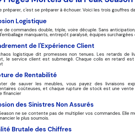
 préparer, c'est se préparer à échouer. Voici les trois gouffres 
osion Logistique
e de commandes double, triple, voire décuple. Sans anticipation,
d'emballage manquants, entrepôt paralysé, équipes surchargées
ndrement de l'Expérience Client
chaos logistique dit promesses non tenues. Les retards de liv
ent, le service client est submergé. Chaque colis en retard es
nt
ture de Rentabilité
nter de sauver les meubles, vous payez des livraisons ex
ntaires coûteuses, et chaque rupture de stock est une vente 
e financier
osion des Sinistres Non Assurés
Season ne se contente pas de multiplier vos commandes. Elle multi
inancier le plus sournois.
lité Brutale des Chiffres