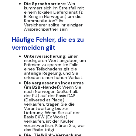
Die Sprachbarriere:
Wer
kümmert sich im Streitfall mit
einem lokalen Lieferdienst (z.
B. Bring in Norwegen) um die
Kommunikation? Ihr
Versicherer sollte Ihr einziger
Ansprechpartner sein.
Häufige Fehler, die es zu
vermeiden gilt
Unterversicherung:
Einen
niedrigeren Wert angeben, um
Prämien zu sparen. Im Falle
eines Teilschadens gilt die
anteilige Regelung, und Sie
erleiden einen hohen Verlust.
Die vergessenen Incoterms
(im B2B-Handel):
Wenn Sie
nach Norwegen (außerhalb
der EU) auf der Basis DAP
(Delivered at Place)
verkaufen, tragen Sie die
Verantwortung bis zur
Lieferung. Wenn Sie auf der
Basis EXW (Ex Works)
verkaufen, ist der Käufer
verantwortlich. Klären Sie, wer
das Risiko trägt.
Die „Tiefkühl“-Verpackung