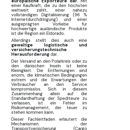
europäische Exporteure dar.
Mit
einer Kaufkraft, die zu den höchsten
weltweit zählt, einer nahezu
Besonderheiten beim Transport
vollständigen Digitalisierung (96 %
und bei der Paketversicherung in
Internetdurchdringung) und einer
den nordischen Ländern
ausgeprägten Vorliebe für
hochwertige ausländische Produkte
ist die Region ein Eldorado.
Kriterien für die Auswahl einer
Paketversicherung /
Allerdings stellt dies auch eine
Wertversicherung in den
gewaltige logistische und
versicherungstechnische
nordischen Ländern
Herausforderung
dar.
Der Versand an den Polarkreis oder zu
FAQ: Paketversicherung
den dänischen Inseln ist keine
Skandinavien
Kleinigkeit. Die Entfernungen sind
enorm, die klimatischen Bedingungen
extrem und die Erwartungen der
Fazit: Sichern Sie Ihr Wachstum im
Verbraucher an den Service
Norden
kompromisslos. Sich in diesem
Zusammenhang allein auf die
Erkunden Sie den Norden ganz
Standardhaftung der Spediteure zu
verlassen, ist ein Fehler im
entspannt
Risikomanagement, der teuer zu
stehen kommen kann.
Dieser Fachleitfaden erläutert die
Mechanismen der
Transportversicherung (Cargo