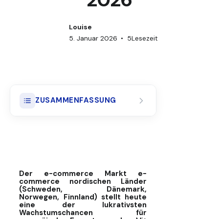
Louise
5. Januar 2026
•
5
Lesezeit
ZUSAMMENFASSUNG
Was ist eine Frachtversicherung
(Cargo Insurance)?
Die Wertversicherung:
Definition, Funktionsweise und
Der e-commerce Markt e-
Vorteile
commerce nordischen Länder
(Schweden, Dänemark,
Norwegen, Finnland) stellt heute
Strategischer Vergleich von
eine der lukrativsten
Transportversicherungen für
Wachstumschancen für
Pakete