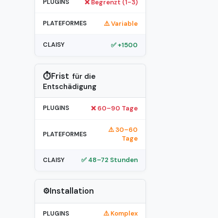
❌ Begrenzt (1-3)
⚠️ Variable
✅ +1500
⏱️Frist
für die
Entschädigung
❌ 60–90 Tage
⚠️ 30–60
Tage
✅ 48–72 Stunden
⚙️Installation
⚠️ Komplex