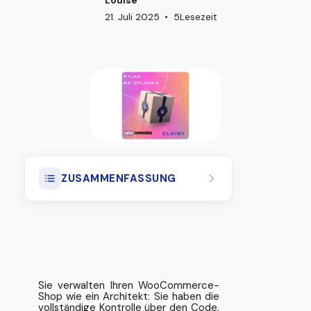
Louise
21. Juli 2025
•
5
Lesezeit
ZUSAMMENFASSUNG
Problem mit der Fragmentierung
von WooCommerce-Sendungen
Warum ein Webhook statt eines
Plugins?
Sie verwalten Ihren WooCommerce-
Shop wie ein Architekt: Sie haben die
Wie Sie Ihre WooCommerce-
vollständige Kontrolle über den Code,