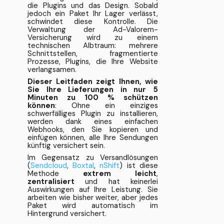
Lieferungen versichern können
die Plugins und das Design. Sobald
jedoch ein Paket Ihr Lager verlässt,
schwindet diese Kontrolle. Die
Universelle Paketversicherung für
Verwaltung der Ad-Valorem-
alle Transportunternehmen
Versicherung wird zu einem
technischen Albtraum: mehrere
Schnittstellen, fragmentierte
Versichern Sie Ihre
Prozesse, Plugins, die Ihre Website
WooCommerce-Lieferungen ganz
verlangsamen.
einfach
Dieser Leitfaden zeigt Ihnen, wie
Sie Ihre Lieferungen in nur 5
Automatisieren Sie Ihre
Minuten zu 100 % schützen
WooCommerce-
können
: Ohne ein einziges
schwerfälliges Plugin zu installieren,
Paketversicherung
werden dank eines einfachen
Webhooks, den Sie kopieren und
❓ FAQ: WooCommerce-
einfügen können, alle Ihre Sendungen
Paketversicherung
künftig versichert sein.
Im Gegensatz zu Versandlösungen
(
Sendcloud
,
Boxtal
,
nShift
) ist diese
Anhänge
Methode
extrem leicht
,
zentralisiert
und hat keinerlei
Schritt-für-Schritt-Anleitung zur
Auswirkungen auf Ihre Leistung. Sie
Installation des Webhooks: Claisy
arbeiten wie bisher weiter, aber jedes
Paket wird automatisch im
mit WooCommerce verbinden
Hintergrund versichert.