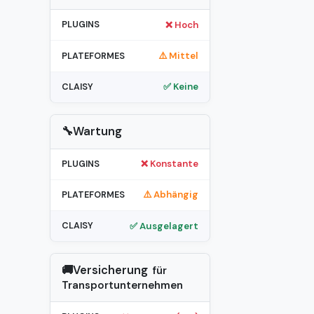
❌ Hoch
⚠️ Mittel
✅ Keine
🔧Wartung
❌ Konstante
⚠️ Abhängig
✅ Ausgelagert
🚚Versicherung
für
Transportunternehmen