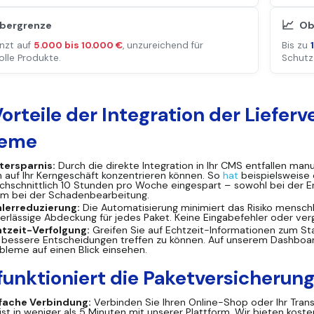
📈
bergrenze
Ob
nzt auf
5.000 bis 10.000 €
, unzureichend für
Bis zu
olle Produkte.
Schutz
Vorteile der Integration der Liefer
teme
tersparnis:
Durch die direkte Integration in Ihr CMS entfallen ma
h auf Ihr Kerngeschäft konzentrieren können. So
hat
beispielsweise
chschnittlich 10 Stunden pro Woche eingespart – sowohl bei der E
em bei der Schadenbearbeitung.
lerreduzierung:
Die Automatisierung minimiert das Risiko menschl
erlässige Abdeckung für jedes Paket. Keine Eingabefehler oder v
tzeit-Verfolgung:
Greifen Sie auf Echtzeit-Informationen zum St
bessere Entscheidungen treffen zu können. Auf unserem Dashboar
bleme auf einen Blick einsehen.
funktioniert die Paketversicherung
fache Verbindung:
Verbinden Sie Ihren Online-Shop oder Ihr Tra
st in weniger als 5 Minuten mit unserer Plattform. Wir bieten kost