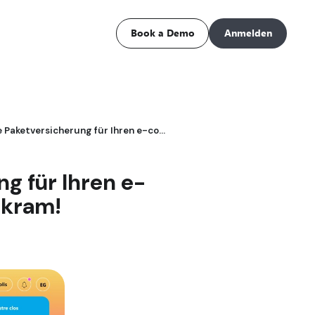
Book a Demo
Anmelden
Die 100 % automatisierte Paketversicherung für Ihren e-commerce Claisy: Schluss mit Papierkram!
g für Ihren e-
rkram!