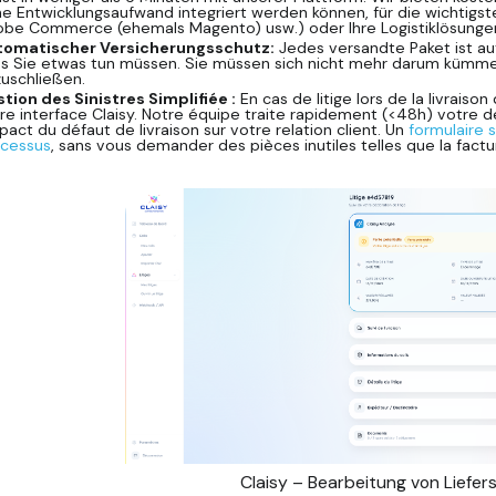
e Entwicklungsaufwand integriert werden können, für die wichti
be Commerce (ehemals Magento) usw.) oder Ihre Logistiklösungen
tomatischer Versicherungsschutz:
Jedes versandte Paket ist a
s Sie etwas tun müssen. Sie müssen sich nicht mehr darum kümmer
uschließen.
tion des Sinistres Simplifiée :
En cas de litige lors de la livraison
re interface Claisy. Notre équipe traite rapidement (<48h) votre 
mpact du défaut de livraison sur votre relation client. Un
formulaire s
cessus
, sans vous demander des pièces inutiles telles que la factu
Claisy – Bearbeitung von Liefers