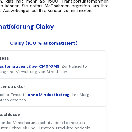
em, das mit mehr als 1500 Transportunternehmen
 So können Sie sofort Maßnahmen ergreifen, um Ihre
e Auswirkungen auf Ihre Kunden zu minimieren.
atisierung Claisy
Claisy (100 % automatisiert)
zess
automatisiert über CMS/OMS.
Zentralisierte
ng und Verwaltung von Streitfällen.
tenstruktur
licher Zinssatz
ohne Mindestbetrag
. Ihre Marge
stets erhalten.
sschlüsse
ender Versicherungsschutz, der die meisten
üter, Schmuck und Hightech-Produkte abdeckt.