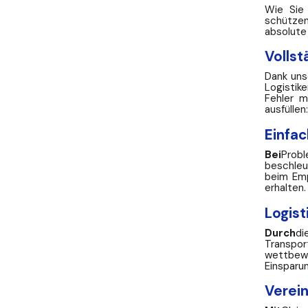
Wie Sie 
schützen
absolute
Vollst
Dank uns
Logistik
Fehler m
ausfülle
Einfa
Bei
Probl
beschleu
beim Emp
erhalten.
Logis
Durch
di
Transpor
wettbewe
Einsparu
Verei