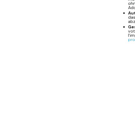
ohn
Ado
Au
das
abz
Ges
vot
l'i
pro