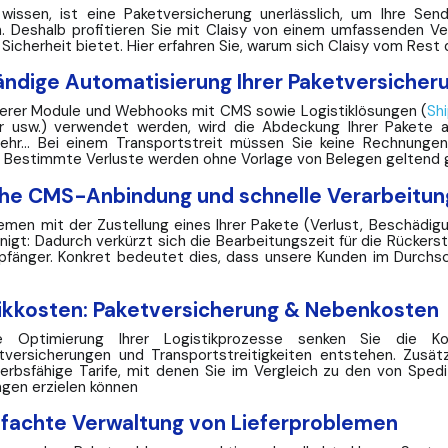
wissen, ist eine Paketversicherung unerlässlich, um Ihre S
. Deshalb profitieren Sie mit Claisy von einem umfassenden Ve
 Sicherheit bietet. Hier erfahren Sie, warum sich Claisy vom Rest
ändige Automatisierung Ihrer Paketversicher
erer Module und Webhooks mit CMS sowie Logistiklösungen (
Sh
er usw.) verwendet werden, wird die Abdeckung Ihrer Pakete au
ehr... Bei einem Transportstreit müssen Sie keine Rechnung
n: Bestimmte Verluste werden ohne Vorlage von Belegen geltend
che CMS-Anbindung und schnelle Verarbeitun
emen mit der Zustellung eines Ihrer Pakete (Verlust, Beschädi
nigt: Dadurch verkürzt sich die Bearbeitungszeit für die Rückers
fänger. Konkret bedeutet dies, dass unsere Kunden im Durchsc
tikkosten: Paketversicherung & Nebenkosten
e Optimierung Ihrer Logistikprozesse senken Sie die K
tversicherungen und Transportstreitigkeiten entstehen. Zusätz
rbsfähige Tarife, mit denen Sie im Vergleich zu den von Spe
ngen erzielen können
nfachte Verwaltung von Lieferproblemen