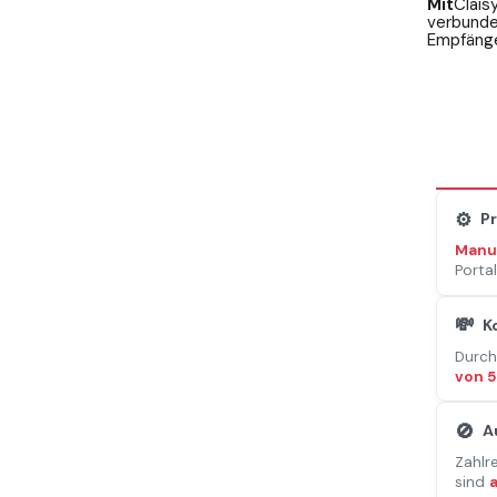
Mit
Clai
verbunde
Empfänge
⚙️
P
Manu
Porta
💸
K
Durch
von 5
🚫
A
Zahlr
sind