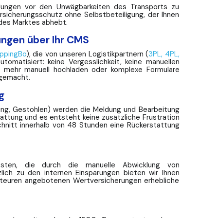
endungen vor den Unwägbarkeiten des Transports zu
rsicherungsschutz ohne Selbstbeteiligung, der Ihnen
 des Marktes abhebt.
ungen über Ihr CMS
ippingBo
), die von unseren Logistikpartnern (
3PL, 4PL,
tomatisiert: keine Vergesslichkeit, keine manuellen
en mehr manuell hochladen oder komplexe Formulare
 gemacht.
g
gung, Gestohlen) werden die Meldung und Bearbeitung
tattung und es entsteht keine zusätzliche Frustration
hnitt innerhalb von 48 Stunden eine Rückerstattung
osten, die durch die manuelle Abwicklung von
lich zu den internen Einsparungen bieten wir Ihnen
diteuren angebotenen Wertversicherungen erhebliche