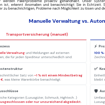
sy werden Paketprobleme proaktiv gehandhabt. Unser Syst
n ist, erkennt Anomalien und benachrichtigt Sie in Echtzeit.
r zu benachrichtigen, Probleme nach Möglichkeit zu lösen und di
Manuelle Verwaltung vs. Autom
Transportversicherung (manuell)
⚡
rozess
Pro
elle Verwaltung
und Meldungen auf externen
100 % 
len, die für jeden Spediteur unterschiedlich sind.
Zeichnu
✅
ostenstruktur
Kos
schnittlicher Satz von
~1 % mit einem Mindestbetrag
Einheit
 €
, was kleine Warenkörbe benachteiligt.
bleibt 
🛡️
usschlüsse
Au
eiche Kategorien (Luxusgüter, Schmuck, Hightech...)
Umfass
ausgeschlossen oder nur unzureichend abgedeckt.
Luxusg