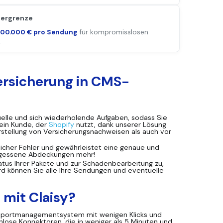
ergrenze
100.000 € pro Sendung
für kompromisslosen
.
versicherung in CMS-
nuelle und sich wiederholende Aufgaben, sodass Sie
 ein Kunde, der
Shopify
nutzt, dank unserer Lösung
rstellung von Versicherungsnachweisen als auch vor
icher Fehler und gewährleistet eine genaue und
ergessene Abdeckungen mehr!
atus Ihrer Pakete und zur Schadenbearbeitung zu,
d können Sie alle Ihre Sendungen und eventuelle
 mit Claisy?
nsportmanagementsystem mit wenigen Klicks und
enlose Konnektoren, die in weniger als 5 Minuten und