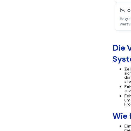
📉
O
Begre
wertv
Die 
Sys
Zei
sic
dur
all
Feh
zuv
Ech
um 
Pro
Wie 
Ein
mei