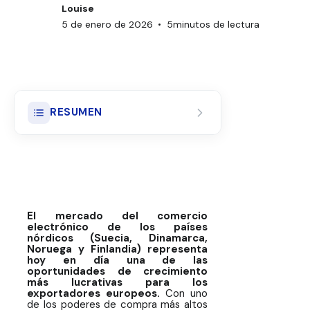
Louise
5 de enero de 2026
•
5
minutos de lectura
RESUMEN
¿Qué es el seguro de transporte
de mercancías (cargo insurance)?
El seguro ad valorem:
definición, funcionamiento y
El mercado del comercio
ventajas
electrónico de los países
nórdicos (Suecia, Dinamarca,
Noruega y Finlandia) representa
Comparativa estratégica de
hoy en día una de las
seguros de transporte de
oportunidades de crecimiento
paquetería
más lucrativas para los
exportadores europeos.
Con uno
de los poderes de compra más altos
Particularidades del transporte y