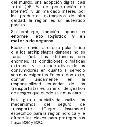
del mundo, una adopción digital casi
el seguro de paquetería en los
total (96 % de penetración de
países nórdicos
Internet) y un marcado interés por
los productos extranjeros de alta
calidad, la región es un auténtico
Criterios para elegir un seguro de
paraíso.
paquetería / ad valorem en los
países nórdicos
Sin embargo, también supone un
enorme reto logístico y en
materia de seguros
.
Preguntas frecuentes: Seguro de
Realizar envíos al círculo polar ártico
paquetería para Escandinavia
o a los archipiélagos daneses no es
tarea fácil. Las distancias son
Conclusión: Asegura tu
enormes, las condiciones climáticas
extremas y las expectativas de los
crecimiento en el norte
consumidores en cuanto al servicio
son muy exigentes. En este contexto,
Conquista el norte con total
confiar únicamente en la
tranquilidad
responsabilidad estándar de los
transportistas es un error de gestión
de riesgos que puede salir muy caro.
Esta guía especializada analiza los
mecanismos del seguro de
transporte (Cargo Insurance)
específico para la región nórdica y le
ofrece las claves para proteger sus
flujos B2B y B2C.