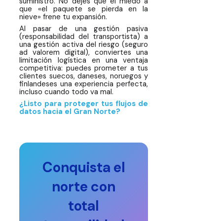
suministro. No dejes que el miedo a
que «el paquete se pierda en la
nieve» frene tu expansión.
Al pasar de una gestión pasiva
(responsabilidad del transportista) a
una gestión activa del riesgo (seguro
ad valorem digital), conviertes una
limitación logística en una ventaja
competitiva: puedes prometer a tus
clientes suecos, daneses, noruegos y
finlandeses una experiencia perfecta,
incluso cuando todo va mal.
¿Listo para proteger tus flujos de
datos hacia el Gran Norte?
Conquista el
norte con
total