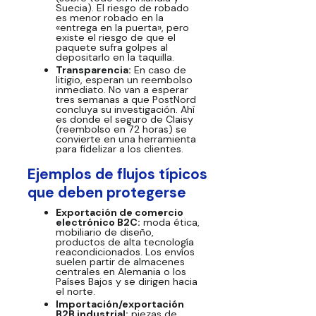
Suecia). El riesgo de robado
es menor robado en la
«entrega en la puerta», pero
existe el riesgo de que el
paquete sufra golpes al
depositarlo en la taquilla.
Transparencia:
En caso de
litigio, esperan un reembolso
inmediato. No van a esperar
tres semanas a que PostNord
concluya su investigación. Ahí
es donde el seguro de Claisy
(reembolso en 72 horas) se
convierte en una herramienta
para fidelizar a los clientes.
Ejemplos de flujos típicos
que deben protegerse
Exportación de comercio
electrónico B2C:
moda ética,
mobiliario de diseño,
productos de alta tecnología
reacondicionados. Los envíos
suelen partir de almacenes
centrales en Alemania o los
Países Bajos y se dirigen hacia
el norte.
Importación/exportación
B2B industrial:
piezas de