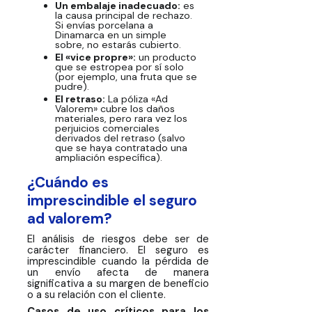
Un embalaje inadecuado:
es
la causa principal de rechazo.
Si envías porcelana a
Dinamarca en un simple
sobre, no estarás cubierto.
El «vice propre»:
un producto
que se estropea por sí solo
(por ejemplo, una fruta que se
pudre).
El retraso:
La póliza «Ad
Valorem» cubre los daños
materiales, pero rara vez los
perjuicios comerciales
derivados del retraso (salvo
que se haya contratado una
ampliación específica).
¿Cuándo es
imprescindible el seguro
ad valorem?
El análisis de riesgos debe ser de
carácter financiero. El seguro es
imprescindible cuando la pérdida de
un envío afecta de manera
significativa a su margen de beneficio
o a su relación con el cliente.
Casos de uso críticos para los