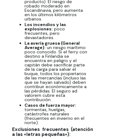
producto). El riesgo de
robado moderado en
Escandinavia, pero aumenta
en los últimos kilómetros
urbanos.
Los incendios y las
explosiones:
poco
frecuentes, pero
devastadores.
La avería gruesa (General
Average):
un riesgo marítimo
poco conocido. Si el ferry con
destino a Finlandia se
encuentra en peligro y el
capitán debe sacrificar parte
de la carga para salvar el
buque, todos los propietarios
de las mercancías (incluso las
que se hayan salvado) deben
contribuir económicamente a
las pérdidas. El seguro ad
valorem cubre esta
contribución.
Casos de fuerza mayor:
tormentas, huelgas,
catástrofes naturales
(frecuentes en invierno en el
norte).
Exclusiones frecuentes (atención
a las «letras pequeñas»):