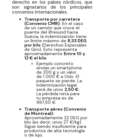
derecho en los países nórdicos, que
son signatarios de los principales
convenios internacionales.
Transporte por carretera
(Convenio CMR):
En el caso
de un camión que cruce el
puente del Øresund hacia
Suecia, la indemnización tiene
un límite máximo de
8,33 DEG
por kilo
(Derechos Especiales
de Giro). Esto representa
aproximadamente
Entre 10 y
12 € el kilo
.
Ejemplo concreto:
envías un smartphone
de 200 g y un valor
de 1 000 € a Oslo. El
paquete se pierde. La
indemnización legal
será de unos
2,50 €.
La pérdida neta para
tu empresa es de
997,50 €.
Transporte aéreo (Convenio
de Montreal):
Aproximadamente 22 DEG por
kilo (es decir, unos 27 €/kg).
Sigue siendo insuficiente para
productos de alta tecnología
o de lujo.