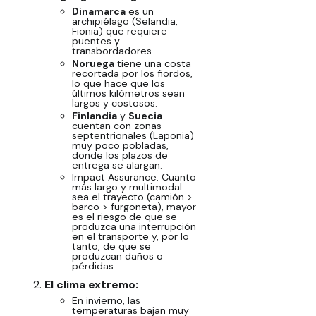
Dinamarca
es un
archipiélago (Selandia,
Fionia) que requiere
puentes y
transbordadores.
Noruega
tiene una costa
recortada por los fiordos,
lo que hace que los
últimos kilómetros sean
largos y costosos.
Finlandia
y
Suecia
cuentan con zonas
septentrionales (Laponia)
muy poco pobladas,
donde los plazos de
entrega se alargan.
Impact Assurance:
Cuanto
más largo y multimodal
sea el trayecto (camión >
barco > furgoneta), mayor
es el riesgo de que se
produzca una interrupción
en el transporte y, por lo
tanto, de que se
produzcan daños o
pérdidas.
El clima extremo:
En invierno, las
temperaturas bajan muy