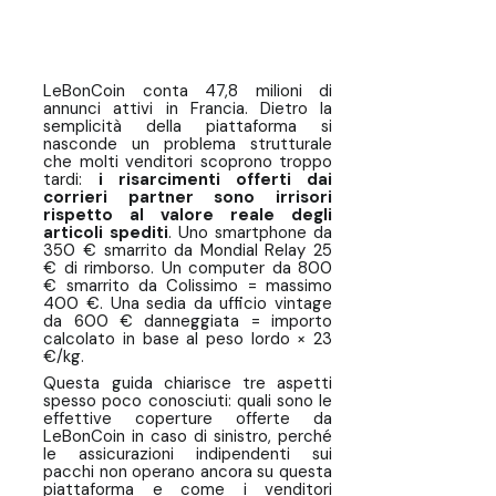
trasportatori su LeBonCoin
Cosa fanno i venditori
professionisti per tutelarsi
LeBonCoin conta 47,8 milioni di
annunci attivi in Francia. Dietro la
Il calcolo del rischio annuale di un
semplicità della piattaforma si
venditore professionista su
nasconde un problema strutturale
che molti venditori scoprono troppo
LeBonCoin
tardi:
i risarcimenti offerti dai
corrieri partner sono irrisori
Domande frequenti ❓ Protezione
rispetto al valore reale degli
venditore e assicurazione pacchi
articoli spediti
. Uno smartphone da
350 € smarrito da Mondial Relay 25
su LeBonCoin
€ di rimborso. Un computer da 800
€ smarrito da Colissimo = massimo
400 €. Una sedia da ufficio vintage
da 600 € danneggiata = importo
calcolato in base al peso lordo × 23
€/kg.
Questa guida chiarisce tre aspetti
spesso poco conosciuti: quali sono le
effettive coperture offerte da
LeBonCoin in caso di sinistro, perché
le assicurazioni indipendenti sui
pacchi non operano ancora su questa
piattaforma e come i venditori