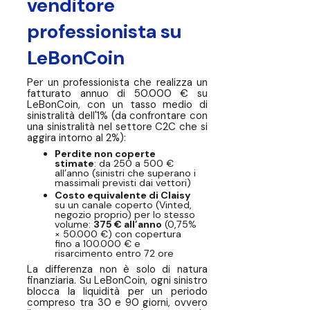
venditore
professionista su
LeBonCoin
Per un professionista che realizza un
fatturato annuo di 50.000 € su
LeBonCoin, con un tasso medio di
sinistralità dell'1% (da confrontare con
una sinistralità nel settore C2C che si
aggira intorno al 2%):
Perdite non coperte
stimate
: da 250 a 500 €
all’anno (sinistri che superano i
massimali previsti dai vettori)
Costo equivalente di Claisy
su un canale coperto (Vinted,
negozio proprio) per lo stesso
volume:
375 € all’anno
(0,75%
× 50.000 €) con copertura
fino a 100.000 € e
risarcimento entro 72 ore
La differenza non è solo di natura
finanziaria. Su LeBonCoin, ogni sinistro
blocca la liquidità per un periodo
compreso tra 30 e 90 giorni, ovvero