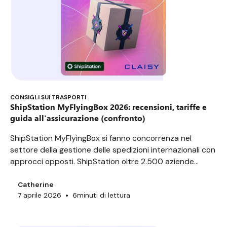
CONSIGLI SUI TRASPORTI
ShipStation MyFlyingBox 2026: recensioni, tariffe e
guida all'assicurazione (confronto)
ShipStation MyFlyingBox si fanno concorrenza nel
settore della gestione delle spedizioni internazionali con
approcci opposti. ShipStation oltre 2.500 aziende
clienti e più di 400 integrazioni che consentono di
gestire fino a 15.000 ordini al giorno. MyFlyingBox,
Catherine
•
7 aprile 2026
6
minuti di lettura
fondata a Nizza nel 2011, copre più di 10 paesi europei
con la promessa di un'automazione multi-corriere. Ma le
loro assicurazioni sui pacchi proteggono davvero le