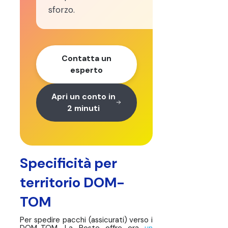
sforzo.
Contatta un
esperto
Apri un conto in
2 minuti
Specificità per
territorio DOM-
TOM
Per spedire pacchi (assicurati) verso i
DOM-TOM, La Poste offre ora
un