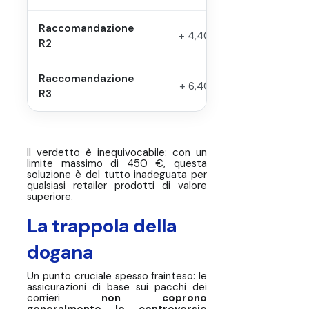
Raccomandazione
+ 4,40 €
20
R2
Raccomandazione
+ 6,40 €
45
R3
Il verdetto è inequivocabile: con un
limite massimo di 450 €, questa
soluzione è del tutto inadeguata per
qualsiasi retailer prodotti di valore
superiore.
La trappola della
dogana
Un punto cruciale spesso frainteso: le
assicurazioni di base sui pacchi dei
corrieri
non coprono