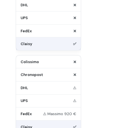
❌
❌
❌
✅
❌
❌
⚠️
⚠️
⚠️ Massimo 920 €
✅