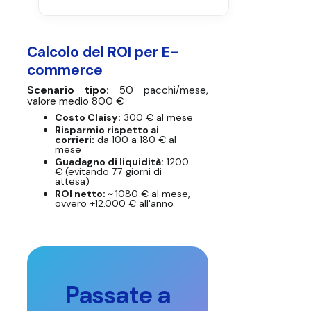
Calcolo del ROI per E-
commerce
Scenario tipo:
50 pacchi/mese,
valore medio 800 €
Costo Claisy:
300 € al mese
Risparmio rispetto ai
corrieri:
da 100 a 180 € al
mese
Guadagno di liquidità:
1200
€ (evitando 77 giorni di
attesa)
ROI netto: ~
1080 € al mese,
ovvero +12.000 € all'anno
Passate a