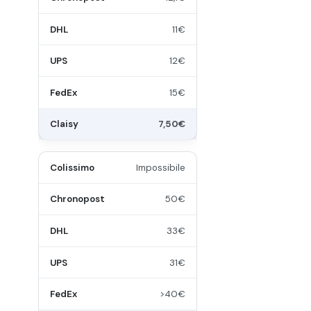
11€
12€
15€
7,50€
Impossibile
50€
33€
31€
>40€