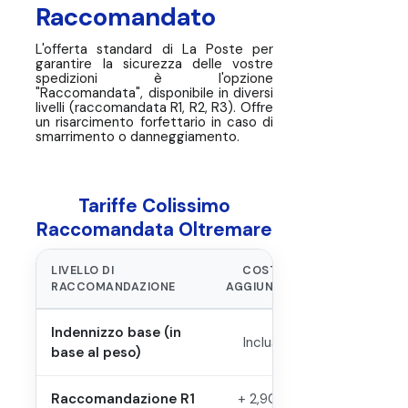
Raccomandato
L'offerta standard di La Poste per
garantire la sicurezza delle vostre
spedizioni è l'opzione
"Raccomandata", disponibile in diversi
livelli (raccomandata R1, R2, R3). Offre
un risarcimento forfettario in caso di
smarrimento o danneggiamento.
Tariffe Colissimo
Raccomandata Oltremare
LIVELLO DI
COSTO
INDEN
RACCOMANDAZIONE
AGGIUNTIVO
FORFETTAR
Indennizzo base (in
Incluso
~23 €
base al peso)
Raccomandazione R1
+ 2,90 €
50