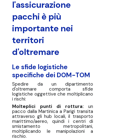
l'assicurazione
Spedite in tutta tranquillità dai
DOM-TOM: scegliete la giusta
pacchi è più
assicurazione sulla spedizione
importante nei
Passate a un'assicurazione che
lavora per voi.
territori
Specificità per territorio DOM-
d'oltremare
TOM
Le sfide logistiche
specifiche dei DOM-TOM
Spedire da un dipartimento
d'oltremare comporta sfide
logistiche oggettive che moltiplicano
i rischi:
Molteplici punti di rottura:
un
pacco dalla Martinica a Parigi transita
attraverso gli hub locali, il trasporto
marittimo/aereo, quindi i centri di
smistamento metropolitani,
moltiplicando le manipolazioni a
rischio.