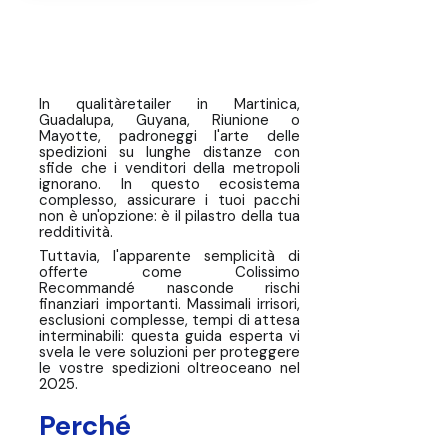
Perché l'assicurazione pacchi è più
importante nei territori
d'oltremare
La soluzione base: l'assicurazione
In qualitàretailer in Martinica,
Colissimo Raccomandato
Guadalupa, Guyana, Riunione o
Mayotte, padroneggi l'arte delle
spedizioni su lunghe distanze con
La trappola della dogana
sfide che i venditori della metropoli
ignorano. In questo ecosistema
Confronto strategico: offerte
complesso, assicurare i tuoi pacchi
assicurative per trasportatori
non è un'opzione: è il pilastro della tua
redditività.
vs. soluzione Pro
Tuttavia, l'apparente semplicità di
offerte come Colissimo
Il percorso di una controversia
Recommandé nasconde rischi
Consegna: 77 giorni di perdita
finanziari importanti. Massimali irrisori,
esclusioni complesse, tempi di attesa
interminabili: questa guida esperta vi
La tua lista di controllo essenziale
svela le vere soluzioni per proteggere
prima della spedizione
le vostre spedizioni oltreoceano nel
2025.
❓ FAQ: Assicurazione pacchi per i
DOM-TOM
Perché