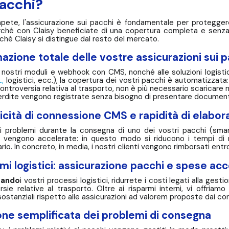
pacchi?
ete, l'assicurazione sui pacchi è fondamentale per proteggere 
ché con Claisy beneficiate di una copertura completa e senza fr
hé Claisy si distingue dal resto del mercato.
zione totale delle vostre assicurazioni sui p
i nostri moduli e webhook con CMS, nonché alle soluzioni logisti
L,
logistici, ecc.), la copertura dei vostri pacchi è automatizzata: 
ontroversia relativa al trasporto, non è più necessario scaricar
erdite vengono registrate senza bisogno di presentare document
cità di connessione CMS e rapidità di elabor
i problemi durante la consegna di uno dei vostri pacchi (smar
 vengono accelerate: in questo modo si riducono i tempi di ri
rio. In concreto, in media, i nostri clienti vengono rimborsati entr
mi logistici: assicurazione pacchi e spese ac
zando
i vostri processi logistici, ridurrete i costi legati alla gest
rsie relative al trasporto. Oltre ai risparmi interni, vi offria
sostanziali rispetto alle assicurazioni ad valorem proposte dai corr
ne semplificata dei problemi di consegna