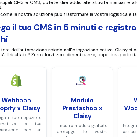
incipali CMS e OMS, potete dire addio alle attività manuali e all
o.
come la nostra soluzione può trasformare la vostra logistica e f
ega il tuo CMS in 5 minuti e regist
hi
otere dell'automazione risiede nell'integrazione nativa. Claisy s
ità. Il risultato? Zero sforzi, zero dimenticanze, copertura perfett
Webhooh
Modulo
opify x Claisy
Prestashop x
Wo
Claisy
ega il tuo negozio e
omatizza la tua
Il nostro modulo gratuito
Integ
icurazione con un
protegge le vostre
assic