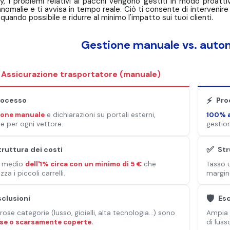
sy, i problemi relativi ai pacchi vengono gestiti in modo proattiv
 anomalie e ti avvisa in tempo reale. Ciò ti consente di intervenir
quando possibile e ridurre al minimo l'impatto sui tuoi clienti.
Gestione manuale vs. auto
Assicurazione trasportatore (manuale)
⚡
rocesso
Pro
ione manuale
e dichiarazioni su portali esterni,
100% 
se per ogni vettore.
gestion
✅
truttura dei costi
Str
o medio
dell'1% circa con un minimo di 5 €
che
Tasso 
zza i piccoli carrelli.
margin
🛡️
sclusioni
Esc
se categorie (lusso, gioielli, alta tecnologia...) sono
Ampia 
se o scarsamente coperte.
di lusso