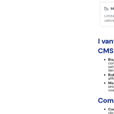
📉
M
Limit
valore
I van
CMS
Ri
con
set
dei 
Rid
aff
Mon
sin
vos
Come
Con
cli