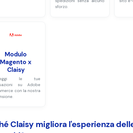
spedizioni senza alcuno
sito e
sforzo.
Modulo
Magento x
Claisy
oteggi le tue
nsazioni su Adobe
merce con la nostra
nsione.
é Claisy migliora l'esperienza delle