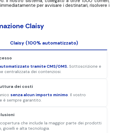
o. Il nostro sistema, collegato a oltre 1500 corrieri,
e immediatamente per avvisare i destinatari, risolvere i
mazione Claisy
Claisy (100% automatizzato)
cesso
automatizzato tramite CMS/OMS.
Sottoscrizione e
e centralizzata dei contenziosi.
uttura dei costi
unico
senza alcun importo minimo
. Il vostro
e è sempre garantito.
lusioni
copertura che include la maggior parte dei prodotti
, gioielli e alta tecnologia.