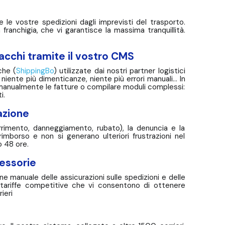
le vostre spedizioni dagli imprevisti del trasporto.
anchigia, che vi garantisce la massima tranquillità.
acchi tramite il vostro CMS
che (
ShippingBo
) utilizzate dai nostri partner logistici
niente più dimenticanze, niente più errori manuali... In
e manualmente le fatture o compilare moduli complessi:
i.
azione
rimento, danneggiamento, rubato), la denuncia e la
mborso e non si generano ulteriori frustrazioni nel
o 48 ore.
cessorie
ione manuale delle assicurazioni sulle spedizioni e delle
mo tariffe competitive che vi consentono di ottenere
ieri