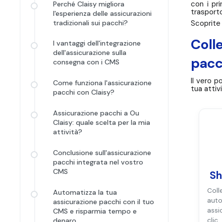
con i pr
Perché Claisy migliora
trasport
l'esperienza delle assicurazioni
tradizionali sui pacchi?
Scoprite 
Coll
I vantaggi dell'integrazione
dell'assicurazione sulla
pacc
consegna con i CMS
Il vero p
Come funziona l'assicurazione
tua attiv
pacchi con Claisy?
Assicurazione pacchi a Ou
Claisy: quale scelta per la mia
attività?
Conclusione sull'assicurazione
pacchi integrata nel vostro
CMS
Sh
Coll
Automatizza la tua
aut
assicurazione pacchi con il tuo
ass
CMS e risparmia tempo e
clic.
denaro