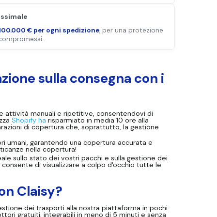
ssimale
100.000 € per ogni spedizione
, per una protezione
compromessi.
razione sulla consegna con i
e attività manuali e ripetitive, consentendovi di
izza
Shopify ha
risparmiato in media 10 ore alla
arazioni di copertura che, soprattutto, la gestione
rrori umani, garantendo una copertura accurata e
nticanze nella copertura!
le sullo stato dei vostri pacchi e sulla gestione dei
 consente di visualizzare a colpo d'occhio tutte le
on Claisy?
estione dei trasporti alla nostra piattaforma in pochi
tori gratuiti, integrabili in meno di 5 minuti e senza