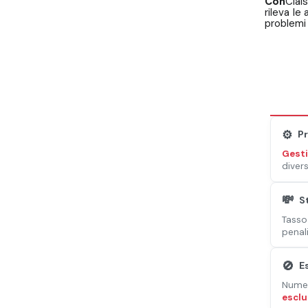
Con
Clai
rileva le
problemi 
⚙️
P
Gest
diver
💸
S
Tass
penali
🚫
E
Numero
esclu