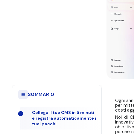
SOMMARIO
Ogni anno
per mitte
costi ag
Collega il tuo CMS in 5 minuti
Noi di C
e registra automaticamente i
innovati
tuoi pacchi
obiettivo
perché n