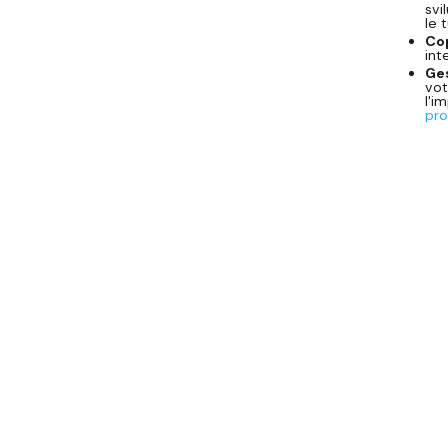
svi
le 
Co
int
Ges
vot
l'i
pro