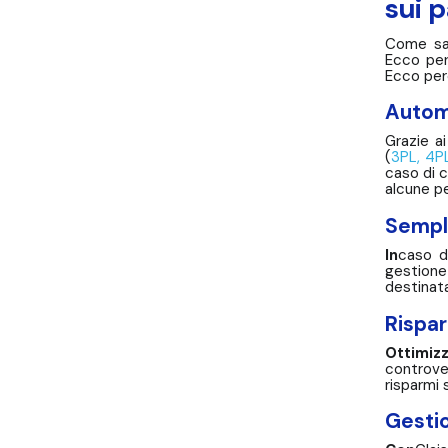
sui 
Come sap
Ecco per
Ecco perc
Automa
Grazie a
(
3PL, 4P
caso di c
alcune p
Sempli
In
caso d
gestione
destinata
Rispar
Ottimiz
controve
risparmi 
Gestio