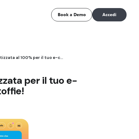
Book a Demo
Accedi
Assicurazione pacchi automatizzata al 100% per il tuo e-commerce Claisy: basta con le scartoffie!
ata per il tuo e-
offie!