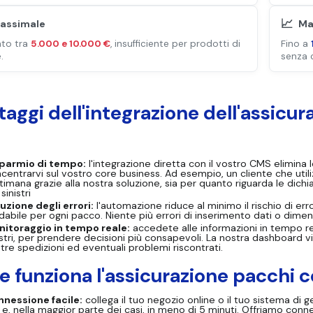
📈
assimale
Ma
ato tra
5.000 e 10.000 €
, insufficiente per prodotti di
Fino a
.
senza 
taggi dell'integrazione dell'assicu
sparmio di tempo:
l'integrazione diretta con il vostro CMS elimina l
centrarvi sul vostro core business. Ad esempio, un cliente che util
timana grazie alla nostra soluzione, sia per quanto riguarda le dichi
sinistri
uzione degli errori:
l'automazione riduce al minimo il rischio di e
idabile per ogni pacco. Niente più errori di inserimento dati o dime
itoraggio in tempo reale:
accedete alle informazioni in tempo rea
istri, per prendere decisioni più consapevoli. La nostra dashboard vi
tre spedizioni ed eventuali problemi riscontrati.
 funziona l'assicurazione pacchi c
nessione facile:
collega il tuo negozio online o il tuo sistema di g
c e, nella maggior parte dei casi, in meno di 5 minuti. Offriamo connet