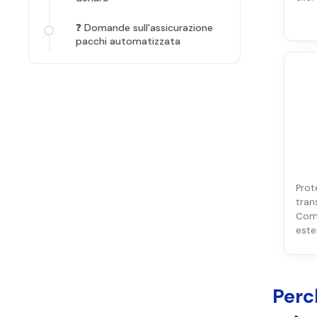
❓ Domande sull'assicurazione
pacchi automatizzata
Pr
tra
Com
este
Perch